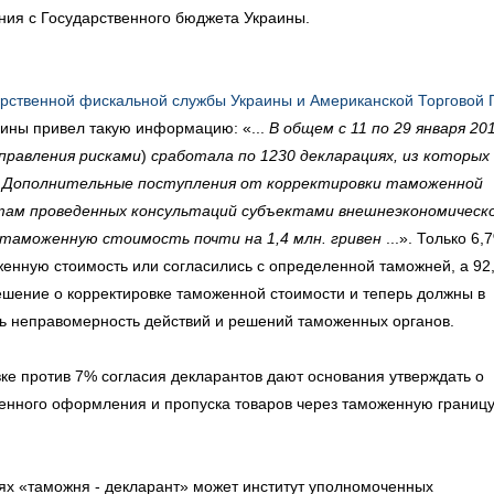
ания с Государственного бюджета Украины.
рственной фискальной службы Украины и Американской Торговой
аины привел такую информацию: «...
В общем с 11 по 29 января 20
правления рисками
)
сработала по 1230 декларациях, из которых
 Дополнительные поступления от корректировки таможенной
атам проведенных консультаций субъектами внешнеэкономическ
таможенную стоимость почти на 1,4 млн. гривен
...». Только 6,
енную стоимость или согласились с определенной таможней, а 92
ешение о корректировке таможенной стоимости и теперь должны в
ь неправомерность действий и решений таможенных органов.
е против 7% согласия декларантов дают основания утверждать о
енного оформления и пропуска товаров через таможенную границ
ях «таможня - декларант» может институт уполномоченных