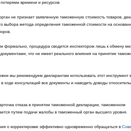
потерями времени и ресурсов.
рган не признает заявленную таможенную стоимость товаров, дек
ого выбора метода определения таможенной стоимости на основан
боров.
ии формально, процедура сводится инспектором лишь к обмену ме
окументами, что не имеет реального влияния на принятие тамож
ожни мы рекомендуем декларантам использовать этот инструмент 
в ходе консультаций все документы и наводить доводы относитель
арточка отказа в принятии таможенной декларации, таможенном
ается путем подачи жалобы в таможенный орган высшего уровня.
ния о корректировке эффективно одновременно обращаться в
Сов