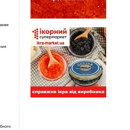
м
также
ания
ебного