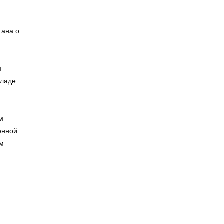
гана о
м
кладе
м
енной
ом