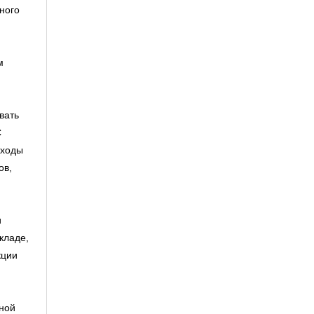
ного
м
вать
С
сходы
ов,
и
кладе,
кции
ной