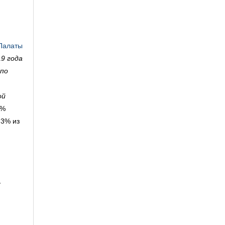
 Палаты
19 года
 по
ой
7%
,3% из
у