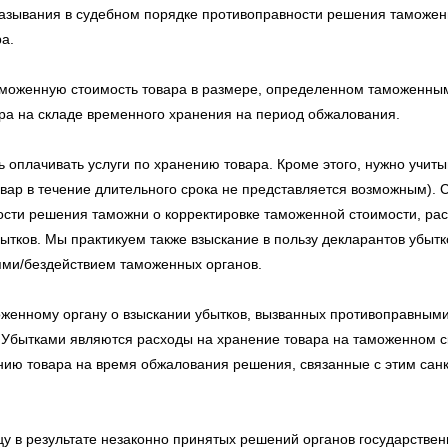
казывания в судебном порядке противоправности решения таможен
а.
таможенную стоимость товара в размере, определенном таможенны
ра на складе временного хранения на период обжалования.
 оплачивать услуги по хранению товара. Кроме этого, нужно учиты
вар в течение длительного срока не представляется возможным). 
ости решения таможни о корректировке таможенной стоимости, ра
бытков. Мы практикуем также взыскание в пользу декларантов убытк
ми/бездействием таможенных органов.
оженному органу о взыскании убытков, вызванных противоправным
 Убытками являются расходы на хранение товара на таможенном с
нию товара на время обжалования решения, связанные с этим сан
у в результате незаконно принятых решений органов государствен