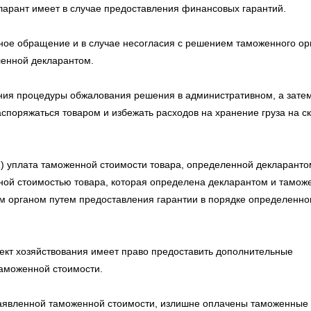
ларант имеет в случае предоставления финансовых гарантий.
ное обращение и в случае несогласия с решением таможенного ор
ленной декларантом.
ния процедуры обжалования решения в административном, а зате
споряжаться товаром и избежать расходов на хранение груза на с
1) уплата таможенной стоимости товара, определенной декларанто
ной стоимостью товара, которая определена декларантом и тамож
м органом путем предоставления гарантии в порядке определенн
ект хозяйствования имеет право предоставить дополнительные
таможенной стоимости.
заявленной таможенной стоимости, излишне оплачены таможенные