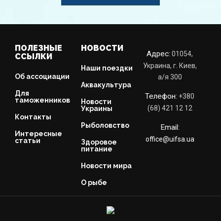
ПОЛЕЗНЫЕ
НОВОСТИ
Адрес:
01054,
ССЫЛКИ
Украина, г. Киев,
Наши поездки
Об ассоциации
a/я 300
Аквакультура
Для
Телефон:
+380
таможенников
Новости
(68) 421 12 12
Украины
Контакты
Рыболовство
Email:
Интересные
office@uifsa.ua
статьи
Здоровое
питание
Новости мира
О рыбе