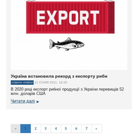
Україна встановила рекорд з експорту риби
21 СІЧНЯ 2021, 18:20
НОВИНИ УКРАЇНИ
В 2020 році експорт рибної продукції з України перевищів 52
млн. доларів США
Читати далі
«
1
2
3
4
5
6
7
»