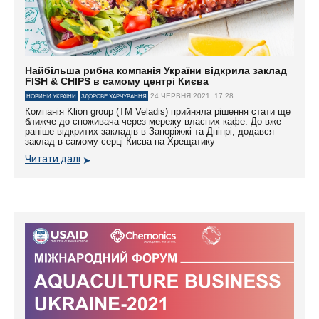
Найбільша рибна компанія України відкрила заклад
FISH & CHIPS в самому центрі Києва
24 ЧЕРВНЯ 2021, 17:28
НОВИНИ УКРАЇНИ
ЗДОРОВЕ ХАРЧУВАННЯ
Компанія Klion group (ТМ Veladis) прийняла рішення стати ще
ближче до споживача через мережу власних кафе. До вже
раніше відкритих закладів в Запоріжжі та Дніпрі, додався
заклад в самому серці Києва на Хрещатику
Читати далі