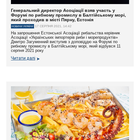
Генеральний директор Асоціації взяв участь у
Форумі по рибному промислу в Балтійському морі,
який проходив в місті Пярну, Естонія
17 СЕРПНЯ 2021, 14:42
НОВИНИ УКРАЇНИ
На запрошення Естонської Асоціації рибальства керівник
Асоціації «Українських імпортерів риби і морепродуктів»
Дмитро Загуменний виступив з доповіддю на Форумі по
рибному промислу в Балтійському морі, який відбувся 11
серпня 2021 року
Читати далі