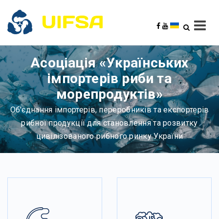
Асоціація «Українських
імпортерів риби та
морепродуктів»
Об'єднання імпортерів, переробників та експортерів
рибної продукції для становлення та розвитку
цивілізованого рибного ринку України