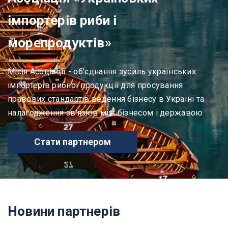
імпортерів риби і
морепродуктів»
Місія Асоціації - об'єднання зусиль українських
імпортерів рибної продукції для просування
правових стандартів ведення бізнесу в Україні та
налагодження зв'язків між бізнесом і державою
Стати партнером
Новини партнерів