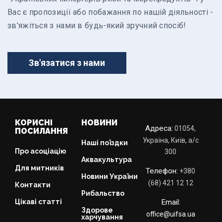
Вас є пропозиції або побажання по нашій діяльності -
зв'яжіться з нами в будь-який зручний спосіб!
Зв'язатися з нами
КОРИСНІ
НОВИНИ
Адреса:
01054,
ПОСИЛАННЯ
Україна, Київ, а/с
Наші поїздки
Про асоціацію
300
Аквакультура
Для митників
Телефон:
+380
Новини України
(68) 421 12 12
Контакти
Рибальство
Цікаві статті
Email:
Здорове
office@uifsa.ua
харчування