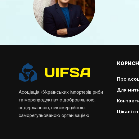
КОРИСН
Про асоц
Для митн
Асоціація «Українських імпортерів риби
та морепродуктів» є добровільною,
Контакт
недержавною, некомерційною,
Цікаві ст
саморегульованою організацією.