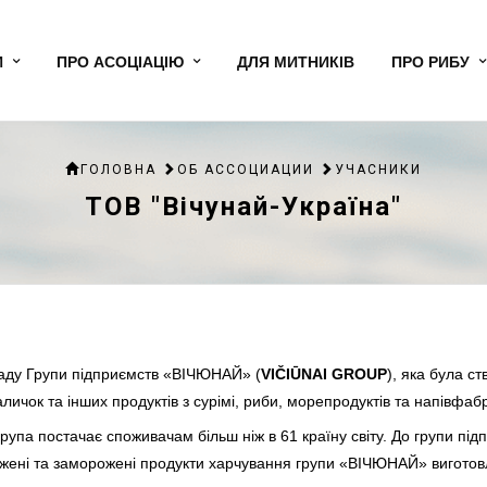
И
ПРО АСОЦІАЦІЮ
ДЛЯ МИТНИКІВ
ПРО РИБУ
ГОЛОВНА
ОБ АССОЦИАЦИИ
УЧАСНИКИ
ТОВ "Вічунай-Україна"
аду Групи підприємств «ВІЧЮНАЙ» (
VIČIŪNAI GROUP
), яка була с
ичок та інших продуктів з сурімі, риби, морепродуктів та напівфабр
) група постачає споживачам більш ніж в 61 країну світу. До групи 
лоджені та заморожені продукти харчування групи «ВІЧЮНАЙ» вигото