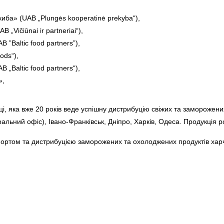
иба» (UAB „Plungės kooperatinė prekyba“),
Vičiūnai ir partneriai“),
”Baltic food partners”),
ods“),
„Baltic food partners“),
»,
і, яка вже 20 років веде успішну дистрибуцію свіжих та заморожени
тральний офіс), Івано-Франківськ, Дніпро, Харків, Одеса. Продукція р
ортом та дистрибуцією заморожених та охолоджених продуктів хар