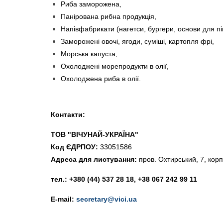
Риба заморожена,
Панірована рибна продукція,
Напівфабрикати (нагетси, бургери, основи для пі
Заморожені овочі, ягоди, суміші, картопля фрі,
Морська капуста,
Охолоджені морепродукти в олії,
Охолоджена риба в олії.
Контакти:
ТОВ "ВІЧУНАЙ-УКРАЇНА"
Код ЄДРПОУ:
33051586
Адреса для листування:
пров. Охтирський, 7, корп.
тел.
:
+380 (44) 537 28 18, +38 067 242 99 11
E
-
mail
:
secretary@vici.ua