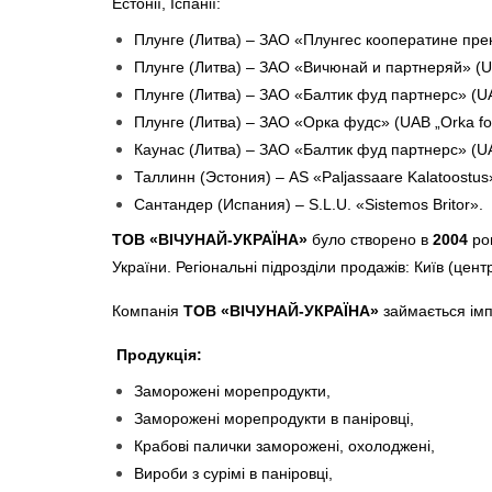
Естонії, Іспанії:
Плунге (Литва) – ЗАО «Плунгес кооператине прек
Плунге (Литва) – ЗАО «Вичюнай и партнеряй» (UAB „
Плунге (Литва) – ЗАО «Балтик фуд партнерс» (UAB 
Плунге (Литва) – ЗАО «Oрка фудс» (UAB „Orka fo
Каунас (Литва) – ЗАО «Балтик фуд партнерс» (UAB 
Таллинн (Эстония) – AS «Paljassaare Kalatoostus
Сантандер (Испания) – S.L.U. «Sistemos Britor».
ТОВ «ВІЧУНАЙ-УКРАЇНА»
було створено в
2004
роц
України. Регіональні підрозділи продажів: Київ (цен
Компанія
ТОВ «ВІЧУНАЙ-УКРАЇНА»
займається імп
Продукція:
Заморожені морепродукти,
Заморожені морепродукти в паніровці,
Крабові палички заморожені, охолоджені,
Вироби з сурімі в паніровці,