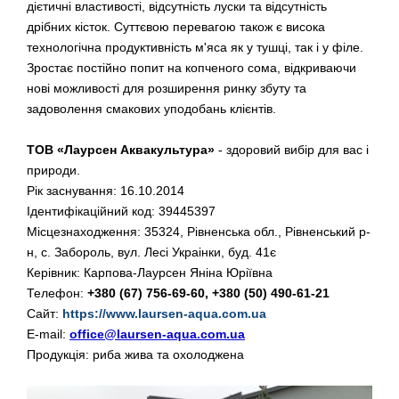
дієтичні властивості, відсутність луски та відсутність
дрібних кісток. Суттєвою перевагою також є висока
технологічна продуктивність м'яса як у тушці, так і у філе.
Зростає постійно попит на копченого сома, відкриваючи
нові можливості для розширення ринку збуту та
задоволення смакових уподобань клієнтів.
ТОВ «Лаурсен Аквакультура»
- здоровий вибір для вас і
природи.
Рік заснування: 16.10.2014
Ідентифікаційний код: 39445397
Місцезнаходження: 35324, Рівненська обл., Рівненський р-
н, с. Забороль, вул. Лесі Украінки, буд. 41є
Керівник: Карпова-Лаурсен Яніна Юріївна
Телефон:
+380 (67) 756-69-60, +380 (50) 490-61-21
Сайт:
https://www.laursen-aqua.com.ua
E-mail:
office@laursen-aqua.com.ua
Продукція: риба жива та охолоджена