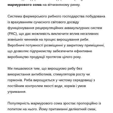
мармурового сома
на вітчизняному ринку.
Система фермерського рибного господарства побудована
із врахуванням сучасного світового досвіду
функціонування рециркуляційних аквакультурних систем
(РАС), що дає можливість виключити вплив негативних
зовнішніх чинників на процес вирощування риби.
Виробничі потужності розміщенні у закритому приміщенні,
що дозволяє підприємству забезпечити ефективне
виробництво продукції протягом цілого року.
Ми пишаємося тим, що вирощуємо рибу без
використання антибіотиків, стимуляторів росту чи
гормонів. Риба вирощується у чистому середовищі з
постійним контролем якості води, кормів і умов
утримання.
Популярність мармурового сома зростає пропорційно із
попитом на нього. Йому притаманні делікатний смак,