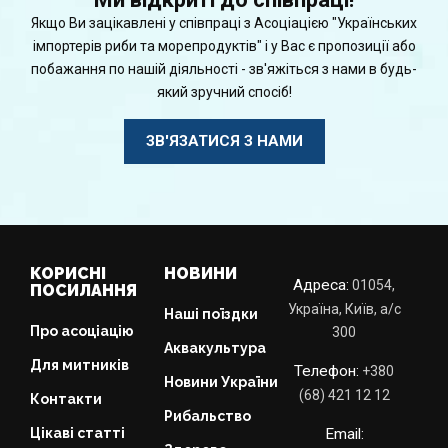
Якщо Ви зацікавлені у співпраці з Асоціацією "Українських
імпортерів риби та морепродуктів" і у Вас є пропозиції або
побажання по нашій діяльності - зв'яжіться з нами в будь-
який зручний спосіб!
ЗВ'ЯЗАТИСЯ З НАМИ
КОРИСНІ
НОВИНИ
Адреса:
01054,
ПОСИЛАННЯ
Україна, Київ, а/с
Наші поїздки
Про асоціацію
300
Аквакультура
Для митників
Телефон:
+380
Новини України
(68) 421 12 12
Контакти
Рибальство
Цікаві статті
Email: