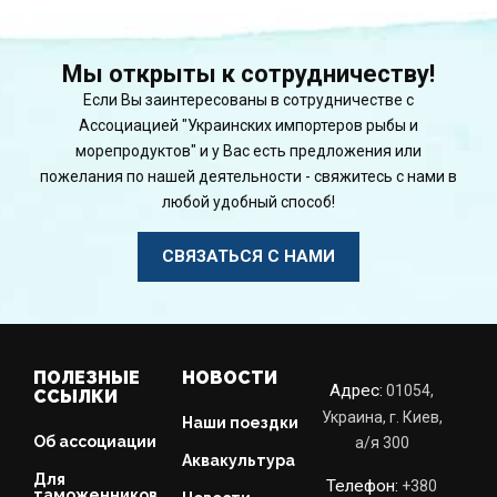
Мы открыты к сотрудничеству!
Если Вы заинтересованы в сотрудничестве с
Ассоциацией "Украинских импортеров рыбы и
морепродуктов" и у Вас есть предложения или
пожелания по нашей деятельности - свяжитесь с нами в
любой удобный способ!
СВЯЗАТЬСЯ С НАМИ
ПОЛЕЗНЫЕ
НОВОСТИ
Адрес:
01054,
ССЫЛКИ
Украина, г. Киев,
Наши поездки
Об ассоциации
a/я 300
Аквакультура
Для
Телефон:
+380
таможенников