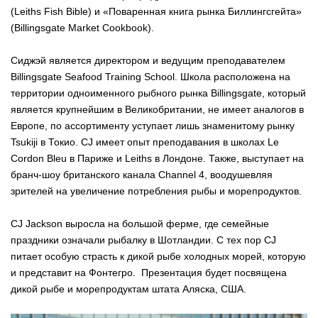
(Leiths Fish Bible) и «Поваренная книга рынка Биллингсгейта»
(Billingsgate Market Cookbook).
Сиджэй является директором и ведущим преподавателем
Billingsgate Seafood Training School. Школа расположена на
территории одноименного рыбного рынка Billingsgate, который
является крупнейшим в Великобритании, не имеет аналогов в
Европе, по ассортименту уступает лишь знаменитому рынку
Tsukiji в Токио. CJ имеет опыт преподавания в школах Le
Cordon Bleu в Париже и Leiths в Лондоне. Также, выступает на
бранч-шоу британского канала Channel 4, воодушевляя
зрителей на увеличение потребления рыбы и морепродуктов.
CJ Jackson выросла на большой ферме, где семейные
праздники означали рыбалку в Шотландии. С тех пор CJ
питает особую страсть к дикой рыбе холодных морей, которую
и представит на Фонтегро. Презентация будет посвящена
дикой рыбе и морепродуктам штата Аляска, США.