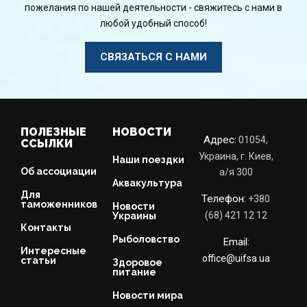
пожелания по нашей деятельности - свяжитесь с нами в
любой удобный способ!
СВЯЗАТЬСЯ С НАМИ
ПОЛЕЗНЫЕ
НОВОСТИ
Адрес:
01054,
ССЫЛКИ
Украина, г. Киев,
Наши поездки
Об ассоциации
a/я 300
Аквакультура
Для
Телефон:
+380
таможенников
Новости
(68) 421 12 12
Украины
Контакты
Рыболовство
Email:
Интересные
office@uifsa.ua
статьи
Здоровое
питание
Новости мира