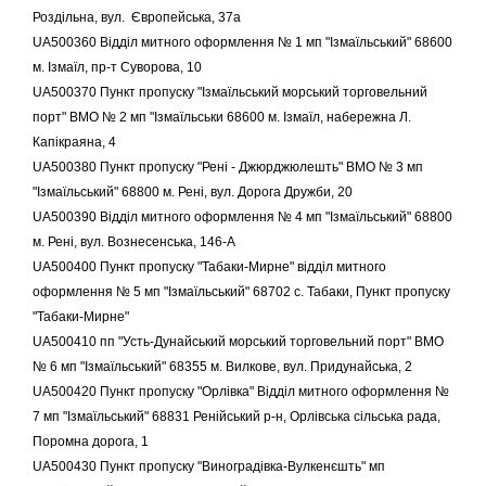
Роздільна, вул. Європейська, 37а
UA500360 Відділ митного оформлення № 1 мп "Ізмаїльський" 68600
м. Ізмаїл, пр-т Суворова, 10
UA500370 Пункт пропуску "Ізмаїльський морський торговельний
порт" ВМО № 2 мп "Ізмаїльськи 68600 м. Ізмаїл, набережна Л.
Капікраяна, 4
UA500380 Пункт пропуску "Рені - Джюрджюлешть" ВМО № 3 мп
"Ізмаїльський" 68800 м. Рені, вул. Дорога Дружби, 20
UA500390 Відділ митного оформлення № 4 мп "Ізмаїльський" 68800
м. Рені, вул. Вознесенська, 146-А
UA500400 Пункт пропуску "Табаки-Мирне" відділ митного
оформлення № 5 мп "Ізмаїльський" 68702 c. Табаки, Пункт пропуску
"Табаки-Мирне"
UA500410 пп "Усть-Дунайський морський торговельний порт" ВМО
№ 6 мп "Ізмаїльський" 68355 м. Вилкове, вул. Придунайська, 2
UA500420 Пункт пропуску "Орлівка" Відділ митного оформлення №
7 мп "Ізмаїльський" 68831 Ренійський р-н, Орлівська сільська рада,
Поромна дорога, 1
UA500430 Пункт пропуску "Виноградівка-Вулкенєшть" мп