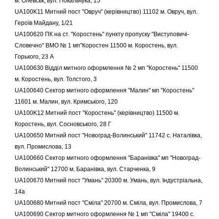
м. Олевськ, вул. Покальчука, 15
UA100K11 Митний пост "Овруч" (керівництво) 11102 м. Овруч, вул.
Героїв Майдану, 1/21
UA100620 ПК на ст. "Коростень" пункту пропуску "Виступовичі-
Словечно" ВМО № 1 мп"Коростен 11500 м. Коростень, вул.
Горького, 23 А
UA100630 Відділ митного оформлення № 2 мп "Коростень" 11500
м. Коростень, вул. Толстого, 3
UA100640 Сектор митного оформлення "Малин" мп "Коростень"
11601 м. Малин, вул. Кримського, 120
UA100K12 Митний пост "Коростень" (керівництво) 11500 м.
Коростень, вул. Сосновського, 28 Г
UA100650 Митний пост "Новоград-Волинський" 11742 с. Наталівка,
вул. Промислова, 13
UA100660 Сектор митного оформлення "Баранівка" мп "Новоград-
Волинський" 12700 м. Баранівка, вул. Старченка, 9
UA100670 Митний пост "Умань" 20300 м. Умань, вул. Індустріальна,
14а
UA100680 Митний пост "Сміла" 20700 м. Сміла, вул. Промислова, 7
UA100690 Сектор митного оформлення № 1 мп "Сміла" 19400 с.