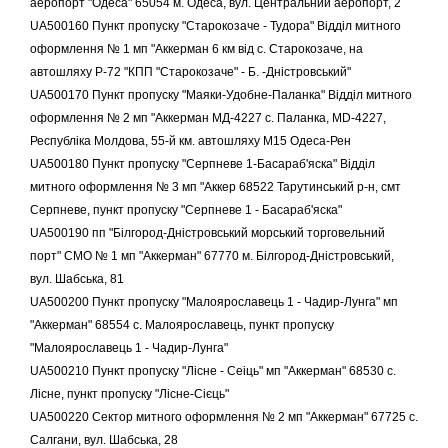
аеропорт "Одеса" 65054 м. Одеса, вул. Центральний аеропорт, 2
UA500160 Пункт пропуску "Старокозаче - Тудора" Відділ митного
оформлення № 1 мп "Аккерман 6 км від с. Старокозаче, на
автошляху P-72 "КПП "Старокозаче" - Б. -Дністровський"
UA500170 Пункт пропуску "Маяки-Удобне-Паланка" Відділ митного
оформлення № 2 мп "Аккерман МД-4227 с. Паланка, MD-4227,
Республіка Молдова, 55-й км. автошляху М15 Одеса-Рен
UA500180 Пункт пропуску "Серпневе 1-Басараб'яска" Відділ
митного оформлення № 3 мп "Аккер 68522 Тарутинський р-н, смт
Серпневе, пункт пропуску "Серпневе 1 - Басараб'яска"
UA500190 пп "Білгород-Дністровський морський торговельний
порт" СМО № 1 мп "Аккерман" 67770 м. Білгород-Дністровський,
вул. Шабська, 81
UA500200 Пункт пропуску "Малоярославець 1 - Чадир-Лунга" мп
"Аккерман" 68554 с. Малоярославець, пункт пропуску
"Малоярославець 1 - Чадир-Лунга"
UA500210 Пункт пропуску "Лісне - Сеіць" мп "Аккерман" 68530 с.
Лісне, пункт пропуску "Лісне-Сієць"
UA500220 Сектор митного оформлення № 2 мп "Аккерман" 67725 c.
Салгани, вул. Шабська, 28