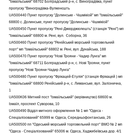
"Ізмаїльський" 68702 Болградський р-н, с. Виноградівка, пункт
пропуску "Виноградівка-Вулкенєшть
UA500440 Пункт пропуску "Долинське - Чішмікіой" мп "Ізмаїльський"
68800 с. Долинське, пункт пропуску "Долинське - Чішмікіой"
UA500450 Пункт пропуску "Рені-Джюрджюлешть" (станція "Рені") мп
"Ізмаїльський" 68800 м. Рені, вул. Соборна, 36
UA500460 Пункт пропуску "Ренійський морський торговельний
порт" мп "Ізмаїльський" 68802 м. Рені, вул. Дунайська, 188
UA500470 Пункт пропуску "Нові Трояни - Чадир Лунга" мп
"Ізмаїльський" 68711 Болградський р-н, с. Нові Трояни, пункт
пропуску "Нові Трояни-Чадир Лунга"
UA500480 Пункт пропуску "Фрікацей-Етулія" (станція Фрікацей ) мп
"Ізмаїльський" 68800 Ренійський р-н, с. Лиманське, вул. Залізнична,
1
UA500K06 Митний пост "Ізмаїльський" (керівництво) 68600 м.
Ізмаїл, проспект Суворова, 10
UA500490 Відділ митного оформлення № 1 мп "Одеса -
Спеціалізований" 65999 м. Одеса, Середньофонтанська, 26
UA500500 пп "Одеський морський торговельний порт" ВМО № 2 мп
"Одеса - Спеціалізований" 65006 м. Одеса, Хаджибеївська дор. 4/1