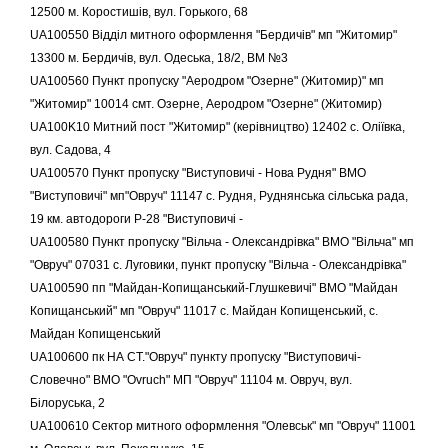
12500 м. Коростишів, вул. Горького, 68
UA100550 Відділ митного оформлення "Бердичів" мп "Житомир"
13300 м. Бердичів, вул. Одеська, 18/2, ВМ №3
UA100560 Пункт пропуску "Аеродром "Озерне" (Житомир)" мп
"Житомир" 10014 смт. Озерне, Аеродром "Озерне" (Житомир)
UA100K10 Митний пост "Житомир" (керівництво) 12402 с. Оліївка,
вул. Садова, 4
UA100570 Пункт пропуску "Виступовичі - Нова Рудня" ВМО
"Виступовичі" мп"Овруч" 11147 с. Рудня, Руднянська сільська рада,
19 км. автодороги Р-28 "Виступовичі -
UA100580 Пункт пропуску "Вільча - Олександрівка" ВМО "Вільча" мп
"Овруч" 07031 с. Луговики, пункт пропуску "Вільча - Олександрівка"
UA100590 пп "Майдан-Копищанський-Глушкевичі" ВМО "Майдан
Копищанський" мп "Овруч" 11017 с. Майдан Копищенський, с.
Майдан Копищенський
UA100600 пк НА СТ."Овруч" пункту пропуску "Виступовичі-
Словечно" ВМО "Ovruch" МП "Овруч" 11104 м. Овруч, вул.
Білоруська, 2
UA100610 Сектор митного оформлення "Олевськ" мп "Овруч" 11001