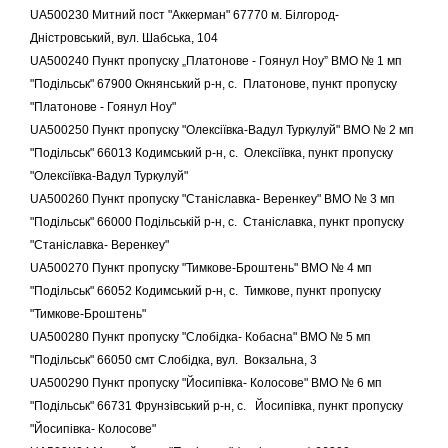
UA500230 Митний пост "Аккерман" 67770 м. Білгород-
Дністровський, вул. Шабська, 104
UA500240 Пункт пропуску „Платонове - Гоянул Ноу” ВМО № 1 мп
"Подільськ" 67900 Окнянський р-н, с. Платонове, пункт пропуску
"Платонове - Гоянул Ноу"
UA500250 Пункт пропуску "Олексіївка-Вадул Туркулуй" ВМО № 2 мп
"Подільськ" 66013 Кодимський р-н, с. Олексіївка, пункт пропуску
"Олексіївка-Вадул Туркулуй"
UA500260 Пункт пропуску "Станіславка- Веренкеу" ВМО № 3 мп
"Подільськ" 66000 Подільській р-н, с. Станіславка, пункт пропуску
"Станіславка- Веренкеу"
UA500270 Пункт пропуску "Тимкове-Броштень" ВМО № 4 мп
"Подільськ" 66052 Кодимський р-н, с. Тимкове, пункт пропуску
"Тимкове-Броштень"
UA500280 Пункт пропуску "Слобідка- Кобасна" ВМО № 5 мп
"Подільськ" 66050 смт Слобідка, вул. Вокзальна, 3
UA500290 Пункт пропуску "Йосипівка- Колосове" ВМО № 6 мп
"Подільськ" 66731 Фрунзівський р-н, с. Йосипівка, пункт пропуску
"Йосипівка- Колосове"