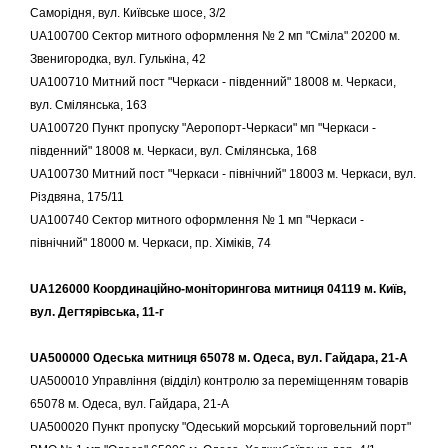
Саморідня, вул. Київське шосе, 3/2
UA100700 Сектор митного оформлення № 2 мп "Сміла" 20200 м.
Звенигородка, вул. Гулькіна, 42
UA100710 Митний пост "Черкаси - південний" 18008 м. Черкаси,
вул. Смілянська, 163
UA100720 Пункт пропуску "Аеропорт-Черкаси" мп "Черкаси -
південний" 18008 м. Черкаси, вул. Смілянська, 168
UA100730 Митний пост "Черкаси - північний" 18003 м. Черкаси, вул.
Різдвяна, 175/11
UA100740 Сектор митного оформлення № 1 мп "Черкаси -
північний" 18000 м. Черкаси, пр. Хіміків, 74
UA126000 Координаційно-моніторингова митниця 04119 м. Київ,
вул. Дегтярівська, 11-г
UA500000 Одеська митниця 65078 м. Одеса, вул. Гайдара, 21-А
UA500010 Управління (відділ) контролю за переміщенням товарів
65078 м. Одеса, вул. Гайдара, 21-А
UA500020 Пункт пропуску "Одеський морський торговельний порт"