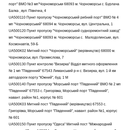
порт" ВМО №3 мп"Чорноморськи 68093 м. Чорноморськ с. Бурлача
Балка , вул. Північна, 4
UA500110 Пункт пропуску "Чорноморський рибний порт" ВМО № 4
мп "Чорноморський" 68094 м. Чорноморськ, вул. Центральна, 1
UA500120 Пункт пропуску "Чорноморський судноремонтний завод"
мп "Чорноморський" 68093 м. Чорноморськ с. Малодолинське, вул.
Космонавтів, 59-Б
UA500K02 Митний пост "Чорноморський" (керівництво) 68000 м.
Чорноморськ, вул. Промислова, 7
UA500130 Пункт контролю "Визирка" Відділ митного оформлення
№ 1 мп "Південний" 67543 Лиманський р-н с. Визирка, вул. 1-й км
автодороги порту "Южний", буд. 1 М
UA500140 Пункт пропуску "Морський порт "Південний" ВМО № 2 мп
"Південний" 67553 с. Григорівка, Морський порт "Південний",
навант. район №1, корпус № 601
UA500K03 Митний пост "Південний" (керівництво) 67553 с.
Григорівка, Морський порт "Південний", навант. район №1, корпус
№ 601
UA500150 Пункт пропуску "Одеса" Митний пост "Міжнародний