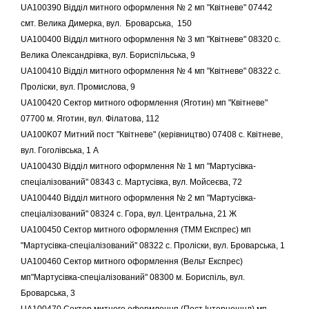
UA100390 Відділ митного оформлення № 2 мп "Квітневе" 07442
смт. Велика Димерка, вул. Броварська, 150
UA100400 Відділ митного оформлення № 3 мп "Квітневе" 08320 с.
Велика Олександрівка, вул. Бориспільська, 9
UA100410 Відділ митного оформлення № 4 мп "Квітневе" 08322 с.
Проліски, вул. Промислова, 9
UA100420 Сектор митного оформлення (Яготин) мп "Квітневе"
07700 м. Яготин, вул. Філатова, 112
UA100K07 Митний пост "Квітневе" (керівництво) 07408 с. Квітневе,
вул. Гоголівська, 1 А
UA100430 Відділ митного оформлення № 1 мп "Мартусівка-
спеціалізований" 08343 с. Мартусівка, вул. Мойсеєва, 72
UA100440 Відділ митного оформлення № 2 мп "Мартусівка-
спеціалізований" 08324 с. Гора, вул. Центральна, 21 Ж
UA100450 Сектор митного оформлення (ТММ Експрес) мп
"Мартусівка-спеціалізований" 08322 с. Проліски, вул. Броварська, 1
UA100460 Сектор митного оформлення (Вельт Експрес)
мп"Мартусівка-спеціалізований" 08300 м. Бориспіль, вул.
Броварська, 3