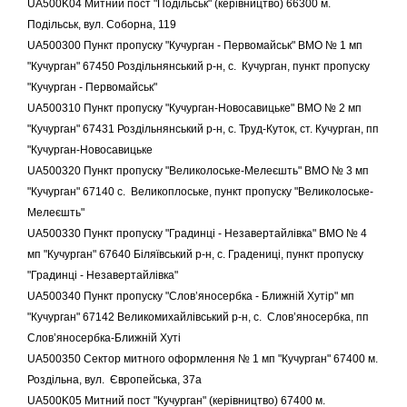
UA500K04 Митний пост "Подільськ" (керівництво) 66300 м.
Подільськ, вул. Соборна, 119
UA500300 Пункт пропуску "Кучурган - Первомайськ" ВМО № 1 мп
"Кучурган" 67450 Роздільнянський р-н, с. Кучурган, пункт пропуску
"Кучурган - Первомайськ"
UA500310 Пункт пропуску "Кучурган-Новосавицьке" ВМО № 2 мп
"Кучурган" 67431 Роздільнянський р-н, с. Труд-Куток, ст. Кучурган, пп
"Кучурган-Новосавицьке
UA500320 Пункт пропуску "Великолоське-Мелеєшть" ВМО № 3 мп
"Кучурган" 67140 с. Великоплоське, пункт пропуску "Великолоське-
Мелеєшть"
UA500330 Пункт пропуску "Градинці - Незавертайлівка" ВМО № 4
мп "Кучурган" 67640 Біляївський р-н, с. Градениці, пункт пропуску
"Градинці - Незавертайлівка"
UA500340 Пункт пропуску "Слов’яносербка - Ближній Хутір" мп
"Кучурган" 67142 Великомихайлівський р-н, с. Слов’яносербка, пп
Слов’яносербка-Ближній Хуті
UA500350 Сектор митного оформлення № 1 мп "Кучурган" 67400 м.
Роздільна, вул. Європейська, 37а
UA500K05 Митний пост "Кучурган" (керівництво) 67400 м.