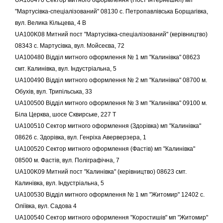
UA100470 Сектор митного оформлення (Пост Інтернешнл) мп
"Мартусівка-спеціалізований" 08130 c. Петропавлівська Борщагівка,
вул. Велика Кільцева, 4 В
UA100K08 Митний пост "Мартусівка-спеціалізований" (керівництво)
08343 с. Мартусівка, вул. Мойсеєва, 72
UA100480 Відділ митного оформлення № 1 мп "Калинівка" 08623
смт. Калинівка, вул. Індустріальна, 5
UA100490 Відділ митного оформлення № 2 мп "Калинівка" 08700 м.
Обухів, вул. Трипільська, 33
UA100500 Відділ митного оформлення № 3 мп "Калинівка" 09100 м.
Біла Церква, шосе Сквирське, 227 Т
UA100510 Сектор митного оформлення (Здорівка) мп "Калинівка"
08626 с. Здорівка, вул. Генріха Аверверзера, 1
UA100520 Сектор митного оформлення (Фастів) мп "Калинівка"
08500 м. Фастів, вул. Поліграфічна, 7
UA100K09 Митний пост "Калинівка" (керівництво) 08623 смт.
Калинівка, вул. Індустріальна, 5
UA100530 Відділ митного оформлення № 1 мп "Житомир" 12402 с.
Оліївка, вул. Садова 4
UA100540 Сектор митного оформлення "Коростишів" мп "Житомир"