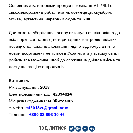
Основними категоріями продукції компанії МІТФІШ є
свіжозаморожена риба, така як оселедець, скумбрія,
мойва, аргентина, червоний окунь та інші.
Доставка та зберігання товару виконується відповідно до
всіх норм, санітарних, ветеринарних контролю, якісних
посвідчень. Команда компанії плідно відстежує ціни та
новий асортимент не тільки в Україні, а й у всьому світі, і
робить все можливе, щоб до споживача дійшла якісна та
доступна за ціною продукція.
Контакти:
Рік заснування:
2018
Ідентифікаційний код:
42394814
Місцезнаходження:
м. Житомир
е-мейл:
mf2018zt@gmail.com
Телефон:
+380 63 896 10 46
ПОДІЛИТИСЯ: