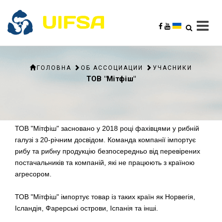
ГОЛОВНА
ОБ АССОЦИАЦИИ
УЧАСНИКИ
ТОВ "Мітфіш"
ТОВ "Мітфіш" засновано у 2018 році фахівцями у рибній
галузі з 20-річним досвідом. Команда компанії імпортує
рибу та рибну продукцію безпосередньо від перевірених
постачальників та компаній, які не працюють з країною
агресором.
ТОВ "Мітфіш" імпортує товар із таких країн як Норвегія,
Ісландія, Фарерські острови, Іспанія та інші.