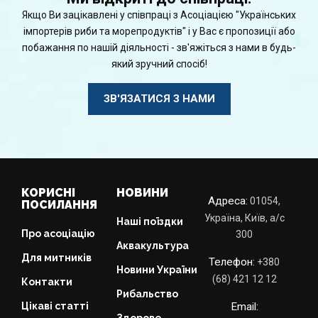
Якщо Ви зацікавлені у співпраці з Асоціацією "Українських
імпортерів риби та морепродуктів" і у Вас є пропозиції або
побажання по нашій діяльності - зв'яжіться з нами в будь-
який зручний спосіб!
ЗВ'ЯЗАТИСЯ З НАМИ
КОРИСНІ
НОВИНИ
Адреса:
01054,
ПОСИЛАННЯ
Україна, Київ, а/с
Наші поїздки
Про асоціацію
300
Аквакультура
Для митників
Телефон:
+380
Новини України
(68) 421 12 12
Контакти
Рибальство
Цікаві статті
Email: