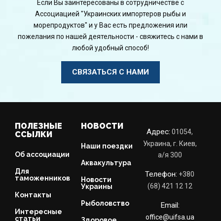
Если Вы заинтересованы в сотрудничестве с
Ассоциацией "Украинских импортеров рыбы и
морепродуктов" и у Вас есть предложения или
пожелания по нашей деятельности - свяжитесь с нами в
любой удобный способ!
СВЯЗАТЬСЯ С НАМИ
ПОЛЕЗНЫЕ
НОВОСТИ
Адрес:
01054,
ССЫЛКИ
Украина, г. Киев,
Наши поездки
Об ассоциации
a/я 300
Аквакультура
Для
Телефон:
+380
таможенников
Новости
(68) 421 12 12
Украины
Контакты
Рыболовство
Email:
Интересные
office@uifsa.ua
статьи
Здоровое