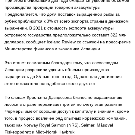
При этом в ближайшие два года ожидается удвоение объемов
производства продукции товарной аквакультуры.
Предполагается, что доля поставок выращенной рыбы за
рубеж приблизится к 3% от всего экспорта страны в денежном
выражении. В 2021 г. стоимость экспорта аквакультуры
островного государства предположительно составит 322 млн
долларов, сообщает Iceland Review со ссылкой на пресс-релиз
Министерства финансов и экономики Исландии.
Это станет возможным благодаря тому, что лососеводам
Исландии разрешили удвоить объемы производства:
выращивать до 85 тыс. тонн в год. Однако для достижения
этого показателя понадобится около двух лет.
По словам Кристьяна Дэвидссона бизнес по выращиванию
лосося в стране переживает третий по счету этап развития.
Фермеры имеют хороший доступ к капиталу и знаниям, кроме
того, в процесс вовлечен ряд опытных норвежских компаний,
таких как Norway Royal Salmon (NRS), Salmar, Måsøval
Fiskeoppdrett и Midt–Norsk Havbruk.