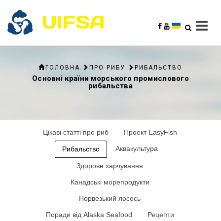
ГОЛОВНА
ПРО РИБУ
РИБАЛЬСТВО
Основні країни морського промислового
рибальства
Цікаві статті про риб
Проект EasyFish
Аквакультура
Рибальство
Здорове харчування
Канадські морепродукти
Норвезький лосось
Поради від Alaska Seafood
Рецепти