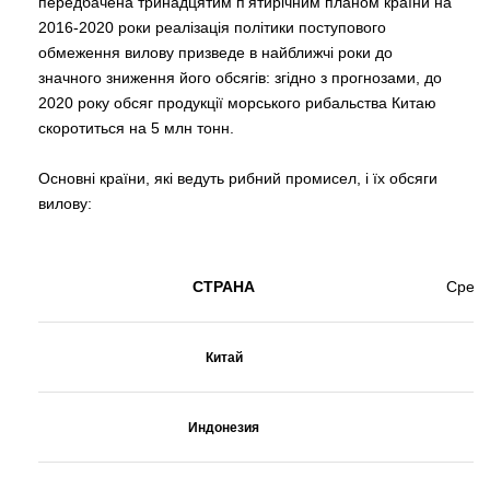
передбачена тринадцятим п'ятирічним планом країни на
2016-2020 роки реалізація політики поступового
обмеження вилову призведе в найближчі роки до
значного зниження його обсягів: згідно з прогнозами, до
2020 року обсяг продукції морського рибальства Китаю
скоротиться на 5 млн тонн.
Основні країни, які ведуть рибний промисел, і їх обсяги
вилову:
СТРАНА
Средн
Китай
Индонезия