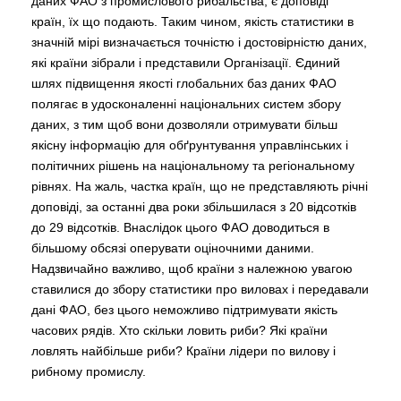
даних ФАО з промислового рибальства, є доповіді
країн, їх що подають. Таким чином, якість статистики в
значній мірі визначається точністю і достовірністю даних,
які країни зібрали і представили Організації. Єдиний
шлях підвищення якості глобальних баз даних ФАО
полягає в удосконаленні національних систем збору
даних, з тим щоб вони дозволяли отримувати більш
якісну інформацію для обґрунтування управлінських і
політичних рішень на національному та регіональному
рівнях. На жаль, частка країн, що не представляють річні
доповіді, за останні два роки збільшилася з 20 відсотків
до 29 відсотків. Внаслідок цього ФАО доводиться в
більшому обсязі оперувати оціночними даними.
Надзвичайно важливо, щоб країни з належною увагою
ставилися до збору статистики про виловах і передавали
дані ФАО, без цього неможливо підтримувати якість
часових рядів. Хто скільки ловить риби? Які країни
ловлять найбільше риби? Країни лідери по вилову і
рибному промислу.