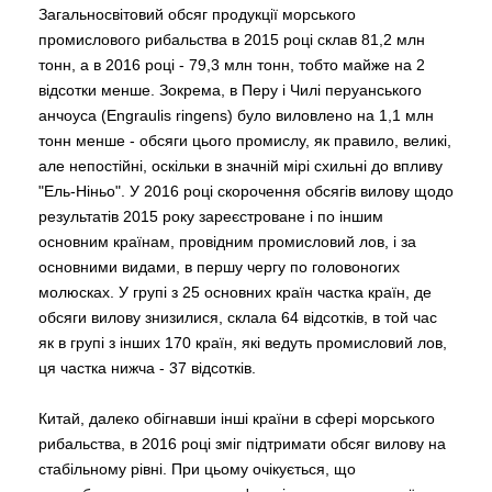
Загальносвітовий обсяг продукції морського
промислового рибальства в 2015 році склав 81,2 млн
тонн, а в 2016 році - 79,3 млн тонн, тобто майже на 2
відсотки менше. Зокрема, в Перу і Чилі перуанського
анчоуса (Engraulis ringens) було виловлено на 1,1 млн
тонн менше - обсяги цього промислу, як правило, великі,
але непостійні, оскільки в значній мірі схильні до впливу
"Ель-Ніньо". У 2016 році скорочення обсягів вилову щодо
результатів 2015 року зареєстроване і по іншим
основним країнам, провідним промисловий лов, і за
основними видами, в першу чергу по головоногих
молюсках. У групі з 25 основних країн частка країн, де
обсяги вилову знизилися, склала 64 відсотків, в той час
як в групі з інших 170 країн, які ведуть промисловий лов,
ця частка нижча - 37 відсотків.
Китай, далеко обігнавши інші країни в сфері морського
рибальства, в 2016 році зміг підтримати обсяг вилову на
стабільному рівні. При цьому очікується, що