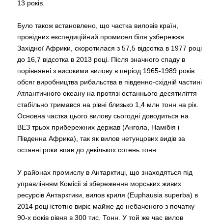
13 років.
Було також встановлено, що частка виловів країн,
провідних експедиційний промисел біля узбережжя
Західної Африки, скоротилася з 57,5 ​​відсотка в 1977 році
до 16,7 відсотка в 2013 році. Після значного спаду в
порівнянні з високими вилову в період 1965-1989 років
обсяг виробництва рибальства в південно-східній частині
Атлантичного океану на протязі останнього десятиліття
стабільно тримався на рівні близько 1,4 млн тонн на рік.
Основна частка цього вилову сьогодні доводиться на
ВЕЗ трьох прибережних держав (Ангола, Намібія і
Південна Африка), так як вилов нетунцових видів за
останні роки впав до декількох сотень тонн.
У районах промислу в Антарктиці, що знаходяться під
управлінням Комісії зі збереження морських живих
ресурсів Антарктики, вилов криля (Euphausia superba) в
2014 році істотно виріс майже до небаченого з початку
90-х років рівня в 300 тис. Тонн. У той же час вилов