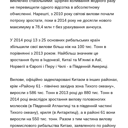
виключно стабільними: щорічні коливання жодного разу
не перевищили одного відсотка в абсолютному
обчисленні. Нарешті, з 2010 року світові вилови почали
потроху зростати, поки в 2014 року не досягли нового
максимуму в 78,4 млн т без урахування анчоуса.
У 2014 році 13 з 25 основних рибальських країн
збільшили свої вилови більш ніж на 100 тис. Тонн в
порівнянні з 2013 роком. Найбільш значним це
зростання було в Індонезії, Китаї та М'янмі в Азії,
Норвегії в Європі і Перу і Чилі - в Південній Америці.
Вилови, офіційно задекларовані Китаєм в інших районах,
крім «Району 61 - північно західна зона Тихого океану»,
виросли з 586 тис. Тонн в 2013 році до 880 тис. Тонн в
2014 році внаслідок зростання вилову головоногих
молюсків (в Південній Атлантиці та в південній частині
Тихого океану), криля (в Антарктиці), а в районі 61 вони
виросли на 550 тис. тонн. Разом з тим частина вилову
промислового рибальства Китаю, заявленого по району