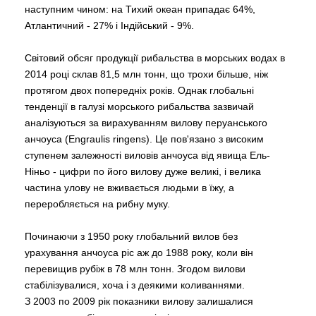
наступним чином: на Тихий океан припадає 64%,
Атлантичний - 27% і Індійський - 9%.
Світовий обсяг продукції рибальства в морських водах в
2014 році склав 81,5 млн тонн, що трохи більше, ніж
протягом двох попередніх років. Однак глобальні
тенденції в галузі морського рибальства зазвичай
аналізуються за вирахуванням вилову перуанського
анчоуса (Engraulis ringens). Це пов'язано з високим
ступенем залежності виловів анчоуса від явища Ель-
Ніньо - цифри по його вилову дуже великі, і велика
частина улову не вживається людьми в їжу, а
переробляється на рибну муку.
Починаючи з 1950 року глобальний вилов без
урахування анчоуса ріс аж до 1988 року, коли він
перевищив рубіж в 78 млн тонн. Згодом вилови
стабілізувалися, хоча і з деякими коливаннями.
З 2003 по 2009 рік показники вилову залишалися