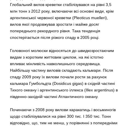
Глобальний вилов креветки стабілізувався на рівні 3,5
млн тонн з 2012 року, включаючи всі основні види, крім
аргентинської червоної креветки (Pleoticus muelleri),
вилов якої продовжував зростати і майже досяг
попереднього рекордного рівня. Така тенденція
спостерігається після різкого спаду в 2005 році.
Головоногі молюски відносяться до швидкозростаючим
видам з коротким життєвим циклом, на які істотно
впливає мінливість навколишнього середовища.
Найбільшу частину виловів складають кальмари. Після
спаду 2009 року їх вилови почали рости за рахунок
кальмара Гумбольдта (Dosidicus gigas) в східній частині
Тихого океану і аргентинського іллекса (Illex argentinus) в
південно-західній частині Атлантичного океану.
Починаючи з 2008 року вилови каракатиць і восьминогів
щодо стабілізувалися на рівні 300 тис. І 350 тис. Тонн
відповідно, що, тим не менш, у порівнянні з попередніми