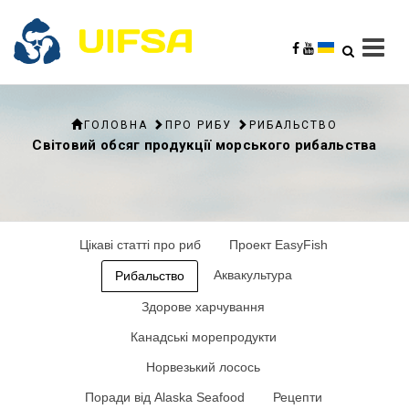
ГОЛОВНА
ПРО РИБУ
РИБАЛЬСТВО
Світовий обсяг продукції морського рибальства
Цікаві статті про риб
Проект EasyFish
Аквакультура
Рибальство
Здорове харчування
Канадські морепродукти
Норвезький лосось
Поради від Alaska Seafood
Рецепти