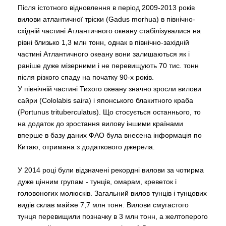
Після істотного відновлення в період 2009-2013 років
вилови атлантичної тріски (Gadus morhua) в північно-
східній частині Атлантичного океану стабілізувалися на
рівні близько 1,3 млн тонн, однак в північно-західній
частині Атлантичного океану вони залишаються як і
раніше дуже мізерними і не перевищують 70 тис. тонн
після різкого спаду на початку 90-х років.
У північній частині Тихого океану значно зросли вилови
сайри (Cololabis saira) і японського блакитного краба
(Portunus trituberculatus). Що стосується останнього, то
на додаток до зростання вилову іншими країнами
вперше в базу даних ФАО була внесена інформація по
Китаю, отримана з додаткового джерела.
У 2014 році були відзначені рекордні вилови за чотирма
дуже цінним групам - тунців, омарам, креветок і
головоногих молюсків. Загальний вилов тунців і тунцових
видів склав майже 7,7 млн ​​тонн. Вилови смугастого
тунця перевищили позначку в 3 млн тонн, а желтоперого