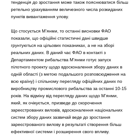
тенденція до зростання може також пояснюватися більш
ретельно урахуванням величезного числа розкиданих
пунктів вивантаження улову.
Що стосується М'янми, то останні висновки ФАО
показали, що офіційні статистичні дані швидше
грунтуються на цільових показниках, а не на зборі
реальних даних. В даний час ФАО в контакті з
Департаментом рибальства М'янми готує запуск
пілотного проекту щодо вдосконалення збору даних в
одній області (з метою подальшого розповсюдження на
всю країну) і спільному перегляду офіційних даних по
виробництву промислового рибальства за останні 10-15
років. На відміну від перегляду даних щодо М'янми,
який, як очікується, призведе до скорочення
зареєстрованих виловів, вдосконалення національних
систем збору даних зазвичай веде до зростання
зареєстрованого вилову в результаті створення більш
ефективної системи і розширення свого впливу.