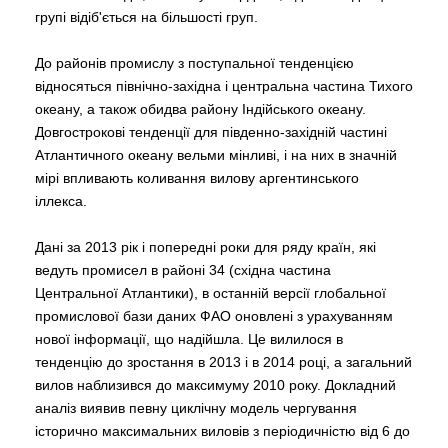
групі відіб'ється на більшості груп.
До районів промислу з поступальної тенденцією
відносяться північно-західна і центральна частина Тихого
океану, а також обидва району Індійського океану.
Довгострокові тенденції для південно-західній частині
Атлантичного океану вельми мінливі, і на них в значній
мірі впливають коливання вилову аргентинського
іллекса.
Дані за 2013 рік і попередні роки для ряду країн, які
ведуть промисел в районі 34 (східна частина
Центральної Атлантики), в останній версії глобальної
промислової бази даних ФАО оновлені з урахуванням
нової інформації, що надійшла. Це вилилося в
тенденцію до зростання в 2013 і в 2014 році, а загальний
вилов наблизився до максимуму 2010 року. Докладний
аналіз виявив певну циклічну модель чергування
історично максимальних виловів з періодичністю від 6 до