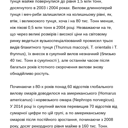
тунця майже повернулися до рівня 1,5 млн тонн,
досягнутого в 2003 і 2004 роках. Вилови длинноперий
тунця і меч-риби залишилися на колишньому рівні, як,
втім, і великоокого тунця, хоча і на 80 тис. Тонн менше,
ніж пікові 0,5 млн тонн в 2004 році. Незважаючи на те,
що через великі розмірів і високої ціни на світовому
ринку ведеться вузькоспеціалізований промисел трьох
видів блакитного тунця (Thunnus maccoyii, T. orientalis і T.
thynnus), їх внесок в сукупний вилов незначний (близько
40 тис. Тонн в сукупності ), але останнім часом після
багатьох років істотного скорочення вилови знову
обнадійливо ростуть.
Починаючи з 80-х років понад 60 відсотків глобального
вилову омарів доводилося на американського (Homarus
americanus) і норвезького омара (Nephrops norvegicus).
У 2014 році їх сукупний вилов перевищив 70 відсотків від
сумарної цифри по цій групі, а по американському
омарові після постійного зростання, починаючи з 2008
року, досяг рекордного рівня майже в 160 тис. Тонн.