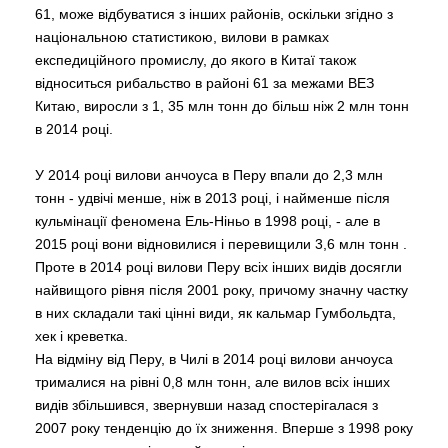
61, може відбуватися з інших районів, оскільки згідно з
національною статистикою, вилови в рамках
експедиційного промислу, до якого в Китаї також
відноситься рибальство в районі 61 за межами ВЕЗ
Китаю, виросли з 1, 35 млн тонн до більш ніж 2 млн тонн
в 2014 році.
У 2014 році вилови анчоуса в Перу впали до 2,3 млн
тонн - удвічі менше, ніж в 2013 році, і найменше після
кульмінації феномена Ель-Ніньо в 1998 році, - але в
2015 році вони відновилися і перевищили 3,6 млн тонн .
Проте в 2014 році вилови Перу всіх інших видів досягли
найвищого рівня після 2001 року, причому значну частку
в них складали такі цінні види, як кальмар Гумбольдта,
хек і креветка.
На відміну від Перу, в Чилі в 2014 році вилови анчоуса
трималися на рівні 0,8 млн тонн, але вилов всіх інших
видів збільшився, звернувши назад спостерігалася з
2007 року тенденцію до їх зниження. Вперше з 1998 року