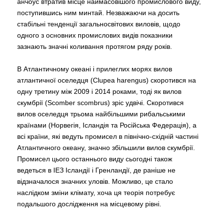
анчоус втратив місце наймасовішого промислового виду,
поступившись ним минтай. Незважаючи на досить
стабільні тенденції загальносвітових виловів, щодо
одного з основних промислових видів показники
зазнають значні коливання протягом ряду років.
В Атлантичному океані і прилеглих морях вилов
атлантичної оселедця (Clupea harengus) скоротився на
одну третину між 2009 і 2014 роками, тоді як вилов
скумбрії (Scomber scombrus) зріс удвічі. Скоротився
вилов оселедця трьома найбільшими рибальськими
країнами (Норвегія, Ісландія та Російська Федерація), а
всі країни, які ведуть промисел в північно-східній частині
Атлантичного океану, значно збільшили вилов скумбрії.
Промисел цього останнього виду сьогодні також
ведеться в ІЕЗ Ісландії і Гренландії, де раніше не
відзначалося значних уловів. Можливо, це стало
наслідком зміни клімату, хоча ця теорія потребує
подальшого дослідження на місцевому рівні.