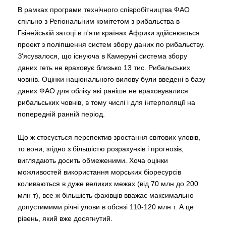
В рамках програми технічного співробітництва ФАО
спільно з Регіональним комітетом з рибальства в
Гвінейській затоці в п'яти країнах Африки здійснюється
проект з поліпшення систем збору даних по рибальству.
З'ясувалося, що існуюча в Камеруні система збору
даних геть не враховує близько 13 тис. Рибальських
човнів. Оцінки національного вилову були введені в базу
даних ФАО для обліку які раніше не враховувалися
рибальських човнів, в тому числі і для інтерполяції на
попередній ранній період.
Що ж стосується перспектив зростання світових уловів,
то вони, згідно з більшістю розрахунків і прогнозів,
виглядають досить обмеженими. Хоча оцінки
можливостей використання морських біоресурсів
коливаються в дуже великих межах (від 70 млн до 200
млн т), все ж більшість фахівців вважає максимально
допустимими річні улови в обсязі 110-120 млн т. А це
рівень, який вже досягнутий.