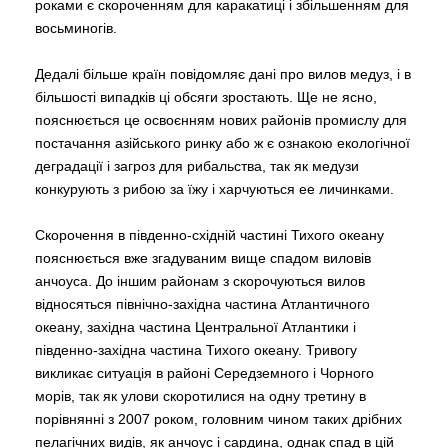
роками є скороченням для каракатиці і збільшенням для
восьминогів.
Дедалі більше країн повідомляє дані про вилов медуз, і в
більшості випадків ці обсяги зростають. Ще не ясно,
пояснюється це освоєнням нових районів промислу для
постачання азійського ринку або ж є ознакою екологічної
деградації і загроз для рибальства, так як медузи
конкурують з рибою за їжу і харчуються ee личинками.
Скорочення в південно-східній частині Тихого океану
пояснюється вже згадуваним вище спадом виловів
анчоуса. До іншим районам з скорочуються вилов
відносяться північно-західна частина Атлантичного
океану, західна частина Центральної Атлантики і
південно-західна частина Тихого океану. Тривогу
викликає ситуація в районі Середземного і Чорного
морів, так як улови скоротилися на одну третину в
порівнянні з 2007 роком, головним чином таких дрібних
пелагічних видів, як анчоус і сардина, однак спад в цій