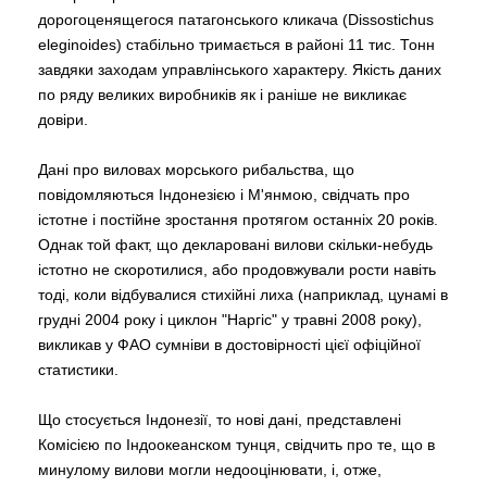
дорогоценящегося патагонського кликача (Dissostichus
eleginoides) стабільно тримається в районі 11 тис. Тонн
завдяки заходам управлінського характеру. Якість даних
по ряду великих виробників як і раніше не викликає
довіри.
Дані про виловах морського рибальства, що
повідомляються Індонезією і М'янмою, свідчать про
істотне і постійне зростання протягом останніх 20 років.
Однак той факт, що декларовані вилови скільки-небудь
істотно не скоротилися, або продовжували рости навіть
тоді, коли відбувалися стихійні лиха (наприклад, цунамі в
грудні 2004 року і циклон "Наргіс" у травні 2008 року),
викликав у ФАО сумніви в достовірності цієї офіційної
статистики.
Що стосується Індонезії, то нові дані, представлені
Комісією по Індоокеанском тунця, свідчить про те, що в
минулому вилови могли недооцінювати, і, отже,