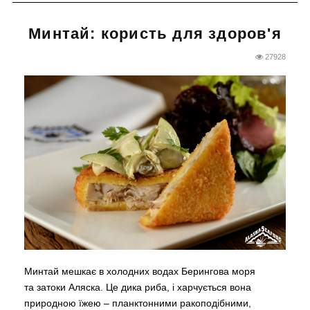
Минтай: користь для здоров'я
27928
Минтай мешкає в холодних водах Берингова моря
та затоки Аляска. Це дика риба, і харчується вона
природною їжею
–
планктонними ракоподібними,