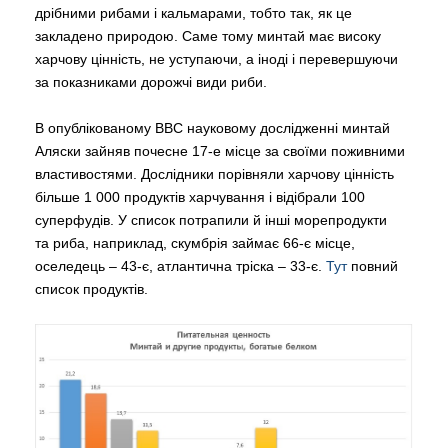
дрібними рибами і кальмарами, тобто так, як це
закладено природою. Саме тому минтай має високу
харчову цінність, не уступаючи, а іноді і перевершуючи
за показниками дорожчі види риби.
В опублікованому BBC науковому дослідженні минтай
Аляски зайняв почесне 17-е місце за своїми поживними
властивостями. Дослідники порівняли харчову цінність
більше 1 000 продуктів харчування і відібрали 100
суперфудів. У список потрапили й інші морепродукти
та риба, наприклад, скумбрія займає 66-є місце,
оселедець
–
43-є, атлантична тріска
–
33-є.
Тут
повний
список продуктів.