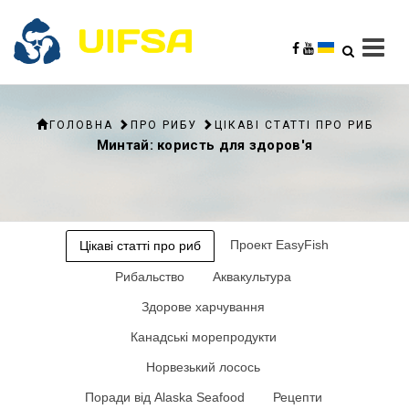
ГОЛОВНА
ПРО РИБУ
ЦІКАВІ СТАТТІ ПРО РИБ
Минтай: користь для здоров'я
Проект EasyFish
Цікаві статті про риб
Рибальство
Аквакультура
Здорове харчування
Канадські морепродукти
Норвезький лосось
Поради від Alaska Seafood
Рецепти