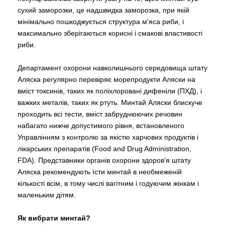
сухий заморозки, це надшвидка заморозка, при якій
мінімально пошкоджується структура м'яса риби, і
максимально зберігаються корисні і смакові властивості
риби.
Департамент охорони навколишнього середовища штату
Аляска регулярно перевіряє морепродукти Аляски на
вміст токсинів, таких як поліхлоровані дифеніли (ПХД), і
важких металів, таких як ртуть. Минтай Аляски блискуче
проходить всі тести, вміст забруднюючих речовин
набагато нижче допустимого рівня, встановленого
Управлінням з контролю за якістю харчових продуктів і
лікарських препаратів (Food and Drug Administration,
FDA). Представники органів охорони здоров'я штату
Аляска рекомендують їсти минтай в необмеженій
кількості всім, в тому числі вагітним і годуючим жінкам і
маленьким дітям.
Як вибрати минтай?