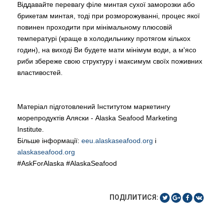
Віддавайте перевагу філе минтая сухої заморозки або
брикетам минтая, тоді при розморожуванні, процес якої
повинен проходити при мінімальному плюсовій
температурі (краще в холодильнику протягом кількох
годин), на виході Ви будете мати мінімум води, а м'ясо
риби збереже свою структуру і максимум своїх поживних
властивостей.
Матеріал підготовлений Інститутом маркетингу
морепродуктів Аляски - Alaska Seafood Marketing
Institute.
Більше інформації:
eeu.alaskaseafood.org
і
alaskaseafood.org
#AskForAlaska #AlaskaSeafood
ПОДІЛИТИСЯ: