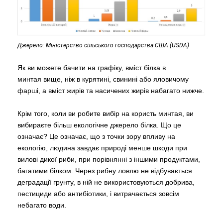
Джерело: Міністерство сільського господарства США (USDA)
Як ви можете бачити на графіку, вміст білка в
минтая вище, ніж в курятині, свинині або яловичому
фарші, а вміст жирів та насичених жирів набагато нижче.
Крім того, коли ви робите вибір на користь минтая, ви
вибираєте більш екологічне джерело білка. Що це
означає? Це означає, що з точки зору впливу на
екологію, людина завдає природі менше шкоди при
вилові дикої риби, при порівнянні з іншими продуктами,
багатими білком. Через рибну ловлю не відбувається
деградації грунту, в ній не використовуються добрива,
пестициди або антибіотики, і витрачається зовсім
небагато води.