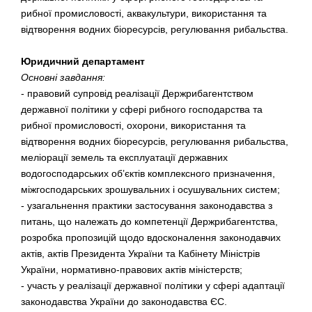
рибної промисловості, аквакультури, використання та
відтворення водних біоресурсів, регулювання рибальства.
Юридичний департамент
Основні завдання:
- правовий супровід реалізації Держрибагентством
державної політики у сфері рибного господарства та
рибної промисловості, охорони, використання та
відтворення водних біоресурсів, регулювання рибальства,
меліорації земель та експлуатації державних
водогосподарських об’єктів комплексного призначення,
міжгосподарських зрошувальних і осушувальних систем;
- узагальнення практики застосування законодавства з
питань, що належать до компетенції Держрибагентства,
розробка пропозицій щодо вдосконалення законодавчих
актів, актів Президента України та Кабінету Міністрів
України, нормативно-правових актів міністерств;
- участь у реалізації державної політики у сфері адаптації
законодавства України до законодавства ЄС.