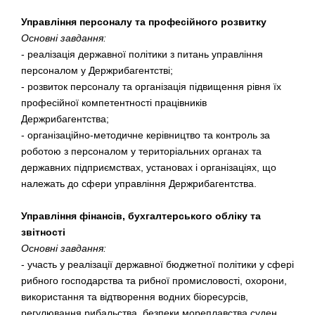
Управління персоналу та професійного розвитку
Основні завдання:
- реалізація державної політики з питань управління
персоналом у Держрибагентстві;
- розвиток персоналу та організація підвищення рівня їх
професійної компетентності працівників
Держрибагентства;
- організаційно-методичне керівництво та контроль за
роботою з персоналом у територіальних органах та
державних підприємствах, установах і організаціях, що
належать до сфери управління Держрибагентства.
Управління фінансів, бухгалтерського обліку та
звітності
Основні завдання:
- участь у реалізації державної бюджетної політики у сфері
рибного господарства та рибної промисловості, охорони,
використання та відтворення водних біоресурсів,
регулювання рибальства, безпеки мореплавства суден