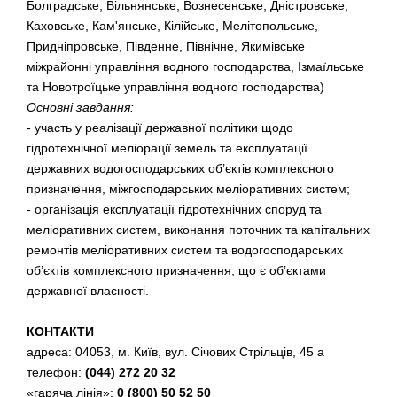
Болградське, Вільнянське, Вознесенське, Дністровське,
Каховське, Кам'янське, Кілійське, Мелітопольське,
Придніпровське, Південне, Північне, Якимівське
міжрайонні управління водного господарства, Ізмаїльське
та Новотроїцьке управління водного господарства)
Основні завдання:
- участь у реалізації державної політики щодо
гідротехнічної меліорації земель та експлуатації
державних водогосподарських об’єктів комплексного
призначення, міжгосподарських меліоративних систем;
- організація експлуатації гідротехнічних споруд та
меліоративних систем, виконання поточних та капітальних
ремонтів меліоративних систем та водогосподарських
об’єктів комплексного призначення, що є об’єктами
державної власності.
КОНТАКТИ
адреса: 04053, м. Київ, вул. Січових Стрільців, 45 а
телефон:
(044) 272 20 32
«гаряча лінія»:
0 (800) 50 52 50