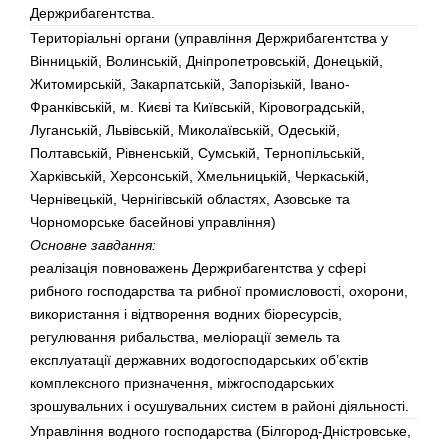
Держрибагентства.
Територіальні органи (управління Держрибагентства у
Вінницькій, Волинській, Дніпропетровській, Донецькій,
Житомирській, Закарпатській, Запорізькій, Івано-
Франківській, м. Києві та Київській, Кіровоградській,
Луганській, Львівській, Миколаївській, Одеській,
Полтавській, Рівненській, Сумській, Тернопільській,
Харківській, Херсонській, Хмельницькій, Черкаській,
Чернівецькій, Чернігівській областях, Азовське та
Чорноморське басейнові управління)
Основне завдання:
реалізація повноважень Держрибагентства у сфері
рибного господарства та рибної промисловості, охорони,
використання і відтворення водних біоресурсів,
регулювання рибальства, меліорації земель та
експлуатації державних водогосподарських об’єктів
комплексного призначення, міжгосподарських
зрошувальних і осушувальних систем в районі діяльності.
Управління водного господарства (Білгород-Дністровське,