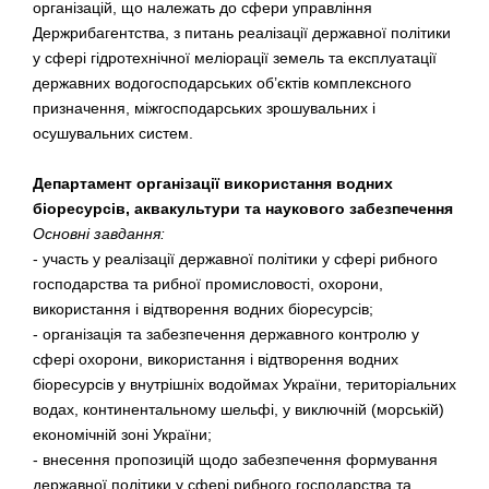
організацій, що належать до сфери управління
Держрибагентства, з питань реалізації державної політики
у сфері гідротехнічної меліорації земель та експлуатації
державних водогосподарських об’єктів комплексного
призначення, міжгосподарських зрошувальних і
осушувальних систем.
Департамент організації використання водних
біоресурсів, аквакультури та наукового забезпечення
Основні завдання:
- участь у реалізації державної політики у сфері рибного
господарства та рибної промисловості, охорони,
використання і відтворення водних біоресурсів;
- організація та забезпечення державного контролю у
сфері охорони, використання і відтворення водних
біоресурсів у внутрішніх водоймах України, територіальних
водах, континентальному шельфі, у виключній (морській)
економічній зоні України;
- внесення пропозицій щодо забезпечення формування
державної політики у сфері рибного господарства та