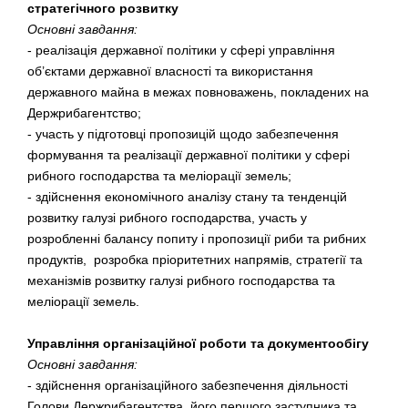
стратегічного розвитку
Основні завдання:
- реалізація державної політики у сфері управління
об’єктами державної власності та використання
державного майна в межах повноважень, покладених на
Держрибагентство;
- участь у підготовці пропозицій щодо забезпечення
формування та реалізації державної політики у сфері
рибного господарства та меліорації земель;
- здійснення економічного аналізу стану та тенденцій
розвитку галузі рибного господарства, участь у
розробленні балансу попиту і пропозиції риби та рибних
продуктів, розробка пріоритетних напрямів, стратегії та
механізмів розвитку галузі рибного господарства та
меліорації земель.
Управління організаційної роботи та документообігу
Основні завдання:
- здійснення організаційного забезпечення діяльності
Голови Держрибагентства, його першого заступника та