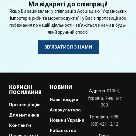
Ми відкриті до співпраці!
Якщо Ви зацікавлені у співпраці з Асоціацією "Українських
імпортерів риби та морепродуктів" і у Вас є пропозиції або
побажання по нашій діяльності - зв'яжіться з нами в будь-
який зручний спосіб!
ЗВ'ЯЗАТИСЯ З НАМИ
КОРИСНІ
НОВИНИ
Адреса:
01054,
ПОСИЛАННЯ
Україна, Київ, а/с
Наші поїздки
Про асоціацію
300
Аквакультура
Для митників
Телефон:
+380
Новини України
(68) 421 12 12
Контакти
Рибальство
Цікаві статті