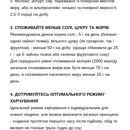
5. Молоко, йогурт, сир, переважно із помірним вмістом
жиру, або їх альтернативи: низької та помірної жирності,
2,5-3 порції на добу.
3. СПОЖИВАЙТЕ МЕНШЕ СОЛІ, ЦУКРУ ТА ЖИРІВ
Рекомендована денна норма солі - 5 г на день (близько
однієї чайної ложки), вільного цукру (як сахарози, так і
фруктози) - менше 50 г на добу (краще обмежити до 25
г – це 5 чайних ложок або склянка фруктового соку).
Для середнього рівня споживання калорій (2000 ккал/д)
загальне споживання жирів має бути менше 70 г на
день, а споживання насиченого жиру менше 25 г на
день.
4. ДОТРИМУЙТЕСЬ ОПТИМАЛЬНОГО РЕЖИМУ
ХАРЧУВАННЯ
Ідеальний режим харчування є індивідуальним для
кожної людини, але можна визначити загальні принципи:
- сніданок протягом першого часу після підйому, обід та
вечеря не пізніше трьох годин до сну;