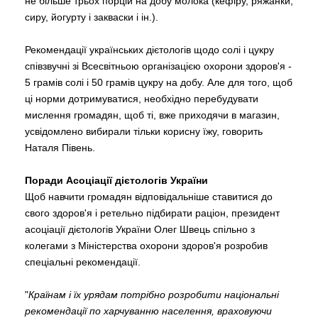
не більше трьох порцій на добу молока (кефіру, ряжанки,
сиру, йогурту і закваски і ін.).
Рекомендації українських дієтологів щодо солі і цукру
співзвучні зі Всесвітньою організацією охорони здоров'я -
5 грамів солі і 50 грамів цукру на добу. Але для того, щоб
ці норми дотримуватися, необхідно перебудувати
мислення громадян, щоб ті, вже приходячи в магазин,
усвідомлено вибирали тільки корисну їжу, говорить
Наталя Півень.
Поради Асоціації дієтологів України
Щоб навчити громадян відповідальніше ставитися до
свого здоров'я і ретельно підбирати раціон, президент
асоціації дієтологів України Олег Швець спільно з
колегами з Міністерства охорони здоров'я розробив
спеціальні рекомендації.
"
Країнам і їх урядам потрібно розробити національні
рекомендації по харчуванню населення, враховуючи