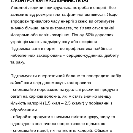
1. КОНТРОЛЮЙТЕ КАЛОРІЙНІСТЬ ЇЖІ
У кожної людини індивідуальна потреба в енергії. Все
залежить від розмірів тіла та фізичної активності. Якщо
впродовж тривалого часу енергії з їжею ви отримуєте
значно більше, аніж витрачаєте, то з’являються зайві
кілограми або навіть ожиріння. Понад 50% дорослих
українців мають надмірну вагу або ожиріння.
Підтримка ваги в нормі – це профілактика найбільш
небезпечних захворювань – серцево-судинних, діабету
та раку.
Підтримувати енергетичний баланс та попередити набір
зайвої ваги слід допоможуть такі правила:
- споживайте переважно натуральні рослинні продукти
багаті на харчові волокна, які містять значно меншу
кількість калорій (1,5 ккал – 2,5 ккал/г) у порівнянні з
обробленими.
- обирайте продукти з низьким вмістом цукру, жиру та
відповідно з незначною енергетичною щільністю.
- споживайте напої, які не містять калорій. Обмежте