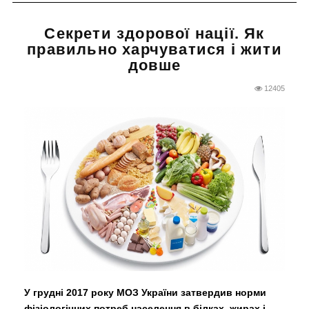
Секрети здорової нації. Як
правильно харчуватися і жити
довше
12405
У грудні 2017 року МОЗ України затвердив норми
фізіологічних потреб населення в білках, жирах і