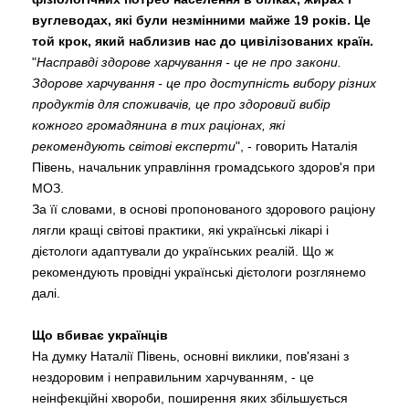
вуглеводах, які були незмінними майже 19 років. Це
той крок, який наблизив нас до цивілізованих країн.
"
Насправді здорове харчування - це не про закони.
Здорове харчування - це про доступність вибору різних
продуктів для споживачів, це про здоровий вибір
кожного громадянина в тих раціонах, які
рекомендують світові експерти
", - говорить Наталія
Півень, начальник управління громадського здоров'я при
МОЗ.
За її словами, в основі пропонованого здорового раціону
лягли кращі світові практики, які українські лікарі і
дієтологи адаптували до українських реалій. Що ж
рекомендують провідні українські дієтологи розглянемо
далі.
Що вбиває українців
На думку Наталії Півень, основні виклики, пов'язані з
нездоровим і неправильним харчуванням, - це
неінфекційні хвороби, поширення яких збільшується