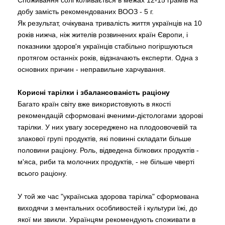
Споживання солі коливається в межах 12-15 грамів на
добу замість рекомендованих ВООЗ - 5 г.
Як результат, очікувана тривалість життя українців на 10
років нижча, ніж жителів розвинених країн Європи, і
показники здоров'я українців стабільно погіршуються
протягом останніх років, відзначають експерти. Одна з
основних причин - неправильне харчування.
Корисні тарілки і збалансованість раціону
Багато країн світу вже використовують в якості
рекомендацій сформовані вченими-дієтологами здорові
тарілки. У них увагу зосереджено на плодоовочевій та
злакової групі продуктів, які повинні складати більше
половини раціону. Роль, відведена білкових продуктів -
м'яса, риби та молочних продуктів, - не більше чверті
всього раціону.
У той же час "українська здорова тарілка" сформована
виходячи з ментальних особливостей і культури їжі, до
якої ми звикли. Українцям рекомендують споживати в