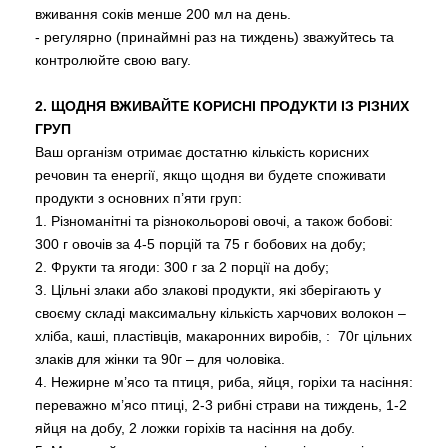
вживання соків менше 200 мл на день.
- регулярно (принаймні раз на тиждень) зважуйтесь та
контролюйте свою вагу.
2. ЩОДНЯ ВЖИВАЙТЕ КОРИСНІ ПРОДУКТИ ІЗ РІЗНИХ
ГРУП
Ваш організм отримає достатню кількість корисних
речовин та енергії, якщо щодня ви будете споживати
продукти з основних п’яти груп:
1. Різноманітні та різнокольорові овочі, а також бобові:
300 г овочів за 4-5 порцій та 75 г бобових на добу;
2. Фрукти та ягоди: 300 г за 2 порції на добу;
3. Цільні злаки або злакові продукти, які зберігають у
своєму складі максимальну кількість харчових волокон –
хліба, каші, пластівців, макаронних виробів, : 70г цільних
злаків для жінки та 90г – для чоловіка.
4. Нежирне м’ясо та птиця, риба, яйця, горіхи та насіння:
переважно м’ясо птиці, 2-3 рибні страви на тиждень, 1-2
яйця на добу, 2 ложки горіхів та насіння на добу.