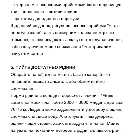
- інтервал між основними прийомами їжі не перевищує
три з половиною – чотири години;
- протягом дня один-два перекуси.
Щоденний сніданок, регулярні основні прийоми їжі та
перекуси запобігають надмірним коливанням рівнів
гормонів, які відповідають за відчуття голоду/насичення,
забезпечуючи помірне споживання їжі із тривалим
відчуттям ситості.
5. ПИЙТЕ ДОСТАТНЬО РІДИНИ
Обирайте напої, які не містять багато калорій. Не
починайте вживати алкоголь або обмежте його
споживання.
Норма рідини в день для дорослої людини - 4% від
загальної маси тіла, тобто 2800 – 3000 мл/день при вазі
70-75 кг. Людина може задовольняти у потребу в рідині,
споживаючи лише воду. Але існують і інші джерела
рідини - рідкі страви, харчові продукти та напої. Майте
на увазі, на показники потреби в рідині впливають різні