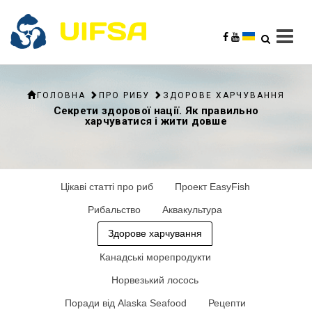
ГОЛОВНА
ПРО РИБУ
ЗДОРОВЕ ХАРЧУВАННЯ
Секрети здорової нації. Як правильно
харчуватися і жити довше
Цікаві статті про риб
Проект EasyFish
Рибальство
Аквакультура
Здорове харчування
Канадські морепродукти
Норвезький лосось
Поради від Alaska Seafood
Рецепти