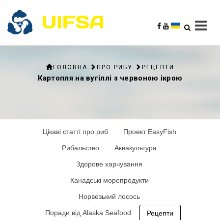
ГОЛОВНА
ПРО РИБУ
РЕЦЕПТИ
Картопля на вугіллі з червоною ікрою
Цікаві статті про риб
Проект EasyFish
Рибальство
Аквакультура
Здорове харчування
Канадські морепродукти
Норвезький лосось
Поради від Alaska Seafood
Рецепти