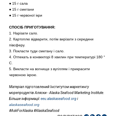
● 15 г сала
● 15 г сметани
● 15 г червоної ікри
СПОСІБ ПРИГОТУВАННЯ:
1. Нарізати сало.
2. Картоплю відварити, потім вирізати з середини
півсферу.
3. Покласти туди сметану і сало.
4. Отпекать в конвекторі 8 хвилин при температурі 180 °
С.
5. Викласти на вогнище з вугіллям і прикрасити
червоною ікрою.
Матеріал підготовлений Інститутом маркетингу
морепродуктів Аляски - Alaska Seafood Marketing Institute.
Більше інформації:
eeu.alaskaseafood.org
і
alaskaseafood.org
#AskForAlaska #AlaskaSeafood