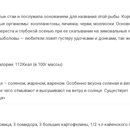
тые стаи и послужила основанием для названия этой рыбы. Ко
ые организмы: зоопланктоны, личинки, черви, моллюски. Основ
ереста и глубокой осенью при ее скатывании на зимовальные 
ыболовы — любители ловят густеру удочками и донками, так же
калории: 112Ккал (в 100г массы).
е – соленом, жареном, вареном. Особенно вкусна соленая и вя
е чего отмывают и высушивают на ветру и солнце. Существует
а».
ковица, 3 помидора, 3 больших картофелины, 1/2 ч.л кайенского 