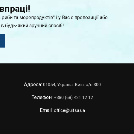
впраці!
 риби та морепродуктів" і у Вас є пропозиції або
 в будь-який зручний спосіб!
Адреса:
01054, Україна, Київ, а/с 300
Телефон:
+380 (68) 421 12 12
Email:
office@uifsa.ua