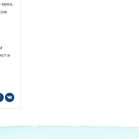
 муке,
ком
м
ист и