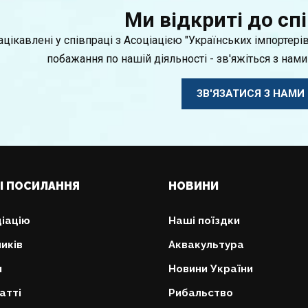
Ми відкриті до спі
цікавлені у співпраці з Асоціацією "Українських імпортерів
побажання по нашій діяльності - зв'яжіться з нами
ЗВ'ЯЗАТИСЯ З НАМИ
І ПОСИЛАННЯ
НОВИНИ
іацію
Наші поїздки
иків
Аквакультура
и
Новини України
атті
Рибальство