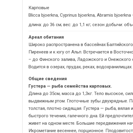
Карповые
Blicca bjoerkna, Cyprinus bjoerkna, Abramis bjoerkna
длина: до 36 см; вес: до 1,1 кг; сезон добычи: о
Ареал обитания
Широко распространена в бассейнах Балтийского,
Пиренеев и к югу от Альп. Встречается в Восточн
– до Финского залива, Ладожского и Онежского о
Водится в озерах, прудах, реках, водохранилищах.
Общие сведения
Густера — рыба семейства карповых.
Длина до 35см, масса до 1,3кг. Тело высокое, с
выдвижным ртом. Глоточные зубы двухрядные. Па
толстая, плотно сидящая. Густера — рыба, вялая 
быстрого течения, галечного дна. Ей предпочтите
живет на одном месте. Большие передвижения нач
Икрометание весеннее, порционное. Плодовитос