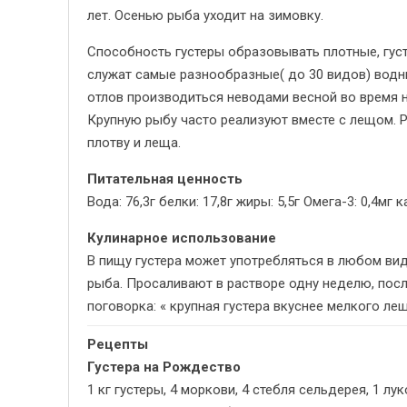
лет. Осенью рыба уходит на зимовку.
Способность густеры образовывать плотные, гус
служат самые разнообразные( до 30 видов) водн
отлов производиться неводами весной во время н
Крупную рыбу часто реализуют вместе с лещом. Р
плотву и леща.
Питательная ценность
Вода: 76,3г белки: 17,8г жиры: 5,5г Омега-3: 0,4мг 
Кулинарное использование
В пищу густера может употребляться в любом вид
рыба. Просаливают в растворе одну неделю, посл
поговорка: « крупная густера вкуснее мелкого лещ
Рецепты
Густера на Рождество
1 кг густеры, 4 моркови, 4 стебля сельдерея, 1 лу