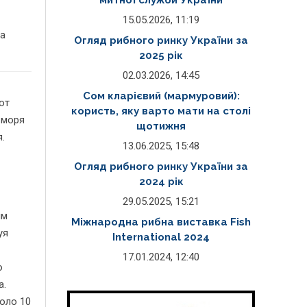
митної служби України
15.05.2026, 11:19
ca
Огляд рибного ринку України за
2025 рік
02.03.2026, 14:45
Сом кларієвий (мармуровий):
от
користь, яку варто мати на столі
 моря
щотижня
.
13.06.2025, 15:48
Огляд рибного ринку України за
2024 рік
29.05.2025, 15:21
им
Міжнародна рибна виставка Fish
уя
International 2024
17.01.2024, 12:40
о
а.
оло 10