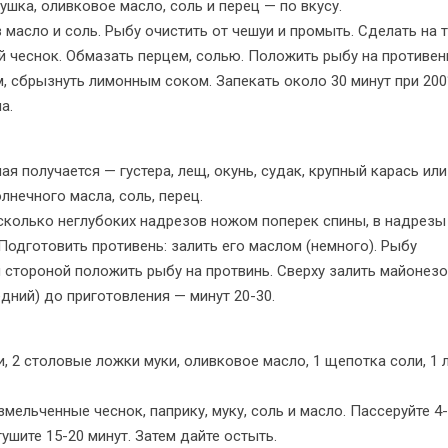
рушка, оливковое масло, соль и перец — по вкусу.
 масло и соль. Рыбу очистить от чешуи и промыть. Сделать на 
 чеснок. Обмазать перцем, солью. Положить рыбу на противен
 сбрызнуть лимонным соком. Запекать около 30 минут при 200
а.
ая получается — густера, лещ, окунь, судак, крупный карась или 
олнечного масла, соль, перец.
есколько неглубоких надрезов ножом поперек спины, в надрезы
Подготовить противень: залить его маслом (немного). Рыбу
й стороной положить рыбу на протвинь. Сверху залить майонезо
едний) до приготовления — минут 20-30.
ки, 2 столовые ложки муки, оливковое масло, 1 щепотка соли, 1 
мельченные чеснок, паприку, муку, соль и масло. Пассеруйте 4
ушите 15-20 минут. Затем дайте остыть.