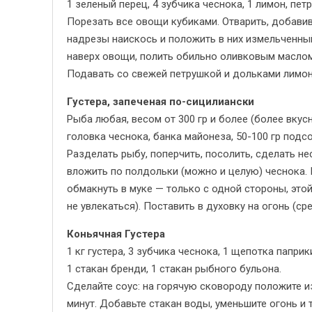
1 зеленый перец, 4 зубчика чеснока, 1 лимон, пет
Порезать все овощи кубиками. Отварить, добавив
надрезы наискось и положить в них измельченный
наверх овощи, полить обильно оливковым маслом,
Подавать со свежей петрушкой и дольками лимон
Густера, запеченая по-сицилиански
Рыба любая, весом от 300 гр и более (более вкусн
головка чеснока, банка майонеза, 50-100 гр подс
Разделать рыбу, поперчить, посолить, сделать н
вложить по полдольки (можно и целую) чеснока. 
обмакнуть в муке — только с одной стороны, это
не увлекаться). Поставить в духовку на огонь (ср
Коньячная Густера
1 кг густера, 3 зубчика чеснока, 1 щепотка папри
1 стакан бренди, 1 стакан рыбного бульона.
Сделайте соус: на горячую сковороду положите из
минут. Добавьте стакан воды, уменьшите огонь и т