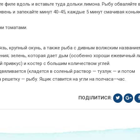
е филе вдоль и вставьте туда дольки лимона. Рыбу обваляйте в
ивень и запекайте минут 40-45, каждые 5 минут смачивая конья
ми томатами.
язь, крупный окунь, а также рыба с дивным волжским название
ения; зелень, которая дает дым (особенно хороши ежевичный л
й привкус) и костер с большим количеством углей.
вяливается (кладется в соленый раствор — тузлук — и потом
а решетку — рыбу. Ящик ставится на угли на полчаса—час.
ПОДІЛИТИСЯ: