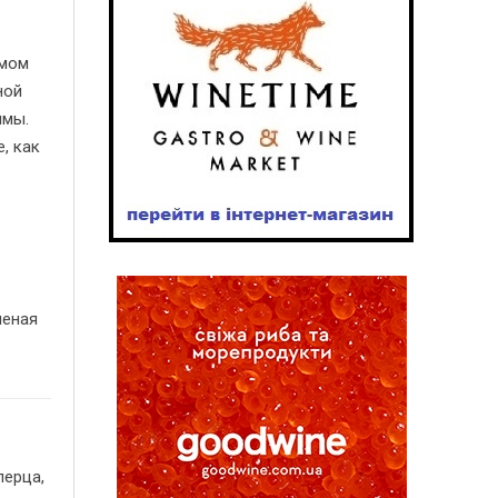
рмом
ной
ямы.
, как
леная
перца,