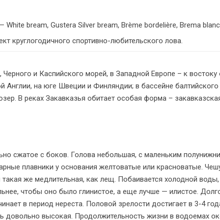
 — White bream, Gustera Silver bream, Brème bordelière, Brema blan
бъект круглогодичного спортивно-любительского лова.
 Черного и Каспийского морей, в Западной Европе – к востоку 
ой Англии, на юге Швеции и Финляндии; в бассейне балтийского
зер. В реках Закавказья обитает особая форма – закавказская
ильно сжатое с боков. Голова небольшая, с маленьким полунижн
рные плавники у основания желтоватые или красноватые. Чеш
и такая же медлительная, как лещ. Побаивается холодной воды,
льнее, чтобы оно было глинистое, а еще лучше — илистое. Долг
инает в период нереста. Половой зрелости достигает в 3-4 год
ть довольно высокая. Продолжительность жизни в водоемах ок