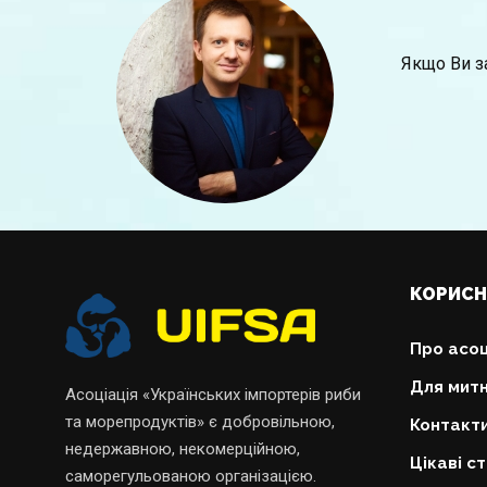
Якщо Ви за
КОРИСН
Про асоц
Для митн
Асоціація «Українських імпортерів риби
та морепродуктів» є добровільною,
Контакт
недержавною, некомерційною,
Цікаві ст
саморегульованою організацією.