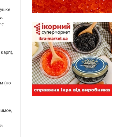
тушке
ь,
°C.
карп),
м (но
лимон,
-5