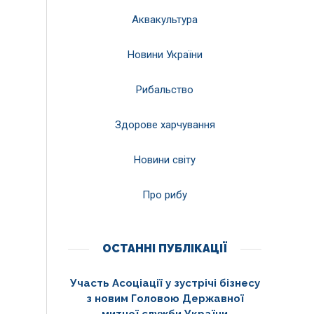
Аквакультура
Новини України
Рибальство
Здорове харчування
Новини світу
Про рибу
ОСТАННІ ПУБЛІКАЦІЇ
Участь Асоціації у зустрічі бізнесу
з новим Головою Державної