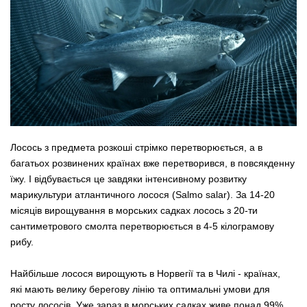
Лосось з предмета розкоші стрімко перетворюється, а в
багатьох розвинених країнах вже перетворився, в повсякденну
їжу. І відбувається це завдяки інтенсивному розвитку
марикультури атлантичного лосося (Salmo salar). За 14-20
місяців вирощування в морських садках лосось з 20-ти
сантиметрового смолта перетворюється в 4-5 кілограмову
рибу.
Найбільше лосося вирощують в Норвегії та в Чилі - країнах,
які мають велику берегову лінію та оптимальні умови для
росту лососів. Уже зараз в морських садках живе понад 99%