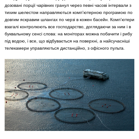
дозовані порції чарівних гранул через певні часові інтервали з
тихим шелестом направляються комп'ютерною програмою по
довгим яскравим шлангах по черзі в кожен басейн. Комп'ютери
взагалі контролюють все господарство, доглядаючи за ним і в
буквальному сенсі слова: на моніторах можна побачити і рибу
під водою, і все, що відбувається на поверхні, а найсучасніші
телекамери управляються дистанційно, з офісного пульта.