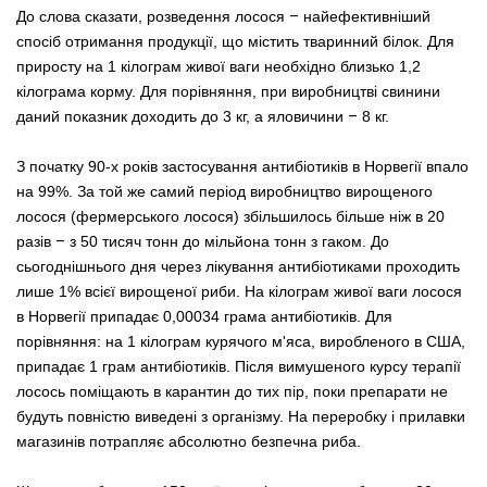
До слова сказати, розведення лосося
–
найефективніший
спосіб отримання продукції, що містить тваринний білок. Для
приросту на 1 кілограм живої ваги необхідно близько 1,2
кілограма корму. Для порівняння, при виробництві свинини
даний показник доходить до 3 кг, а яловичини
–
8 кг.
З початку 90-х років застосування антибіотиків в Норвегії впало
на 99%. За той же самий період виробництво вирощеного
лосося (фермерського лосося) збільшилось більше ніж в 20
разів
–
з 50 тисяч тонн до мільйона тонн з гаком. До
сьогоднішнього дня через лікування антибіотиками проходить
лише 1% всієї вирощеної риби. На кілограм живої ваги лосося
в Норвегії припадає 0,00034 грама антибіотиків. Для
порівняння: на 1 кілограм курячого м'яса, виробленого в США,
припадає 1 грам антибіотиків. Після вимушеного курсу терапії
лосось поміщають в карантин до тих пір, поки препарати не
будуть повністю виведені з організму. На переробку і прилавки
магазинів потрапляє абсолютно безпечна риба.