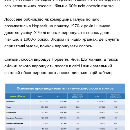
всіх атлантичних лососів і більше 60% всіх лососів взагалі.
Лососеве рибництво як комерційна галузь почало
розвиватись в Норвегії на початку 1970-х років і швидко
досягло успіху. У Чилі почали вирощувати лосось дещо
пізніше, в 1980-х роках. Згодом і в інших країнах, де існують
сприятливі умови, почали вирощувати лосось.
Скільки лосося вирощує Норвегія, Чилі, Шотландія, а також
скільки всього вирощують лосося в світі і який загальний
світовий обсяг вирощеного лосося дивіться в цій таблиці: