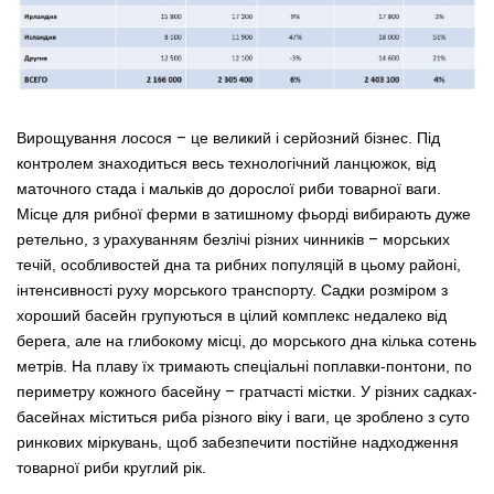
Вирощування лосося
–
це великий і серйозний бізнес. Під
контролем знаходиться весь технологічний ланцюжок, від
маточного стада і мальків до дорослої риби товарної ваги.
Місце для рибної ферми в затишному фьорді вибирають дуже
ретельно, з урахуванням безлічі різних чинників
–
морських
течій, особливостей дна та рибних популяцій в цьому районі,
інтенсивності руху морського транспорту. Садки розміром з
хороший басейн групуються в цілий комплекс недалеко від
берега, але на глибокому місці, до морського дна кілька сотень
метрів. На плаву їх тримають спеціальні поплавки-понтони, по
периметру кожного басейну
–
гратчасті містки. У різних садках-
басейнах міститься риба різного віку і ваги, це зроблено з суто
ринкових міркувань, щоб забезпечити постійне надходження
товарної риби круглий рік.