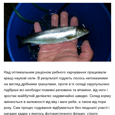
Над оптимальним раціоном рибного харчування працювали
кращі наукові сили. В результаті годують лосось непоказними
на вигляд дрібними гранулами, проте в їх складі скрупульозно
підібрані всі необхідні поживні речовини та вітаміни, від чого і
зростає майбутній делікатес надзвичайно швидко. Склад корму
змінюється в залежності від віку і ваги риби, а також від пори
року. Сам процес годування відбувається без людської участі і
нагадує кадри з якогось футуристичного фільму: строго