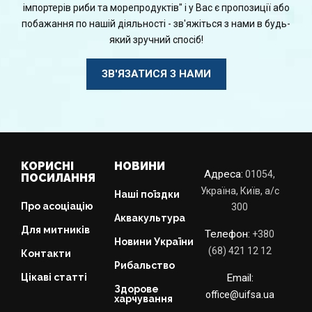
імпортерів риби та морепродуктів" і у Вас є пропозиції або
побажання по нашій діяльності - зв'яжіться з нами в будь-
який зручний спосіб!
ЗВ'ЯЗАТИСЯ З НАМИ
КОРИСНІ
НОВИНИ
Адреса:
01054,
ПОСИЛАННЯ
Україна, Київ, а/с
Наші поїздки
Про асоціацію
300
Аквакультура
Для митників
Телефон:
+380
Новини України
(68) 421 12 12
Контакти
Рибальство
Цікаві статті
Email:
Здорове
office@uifsa.ua
харчування